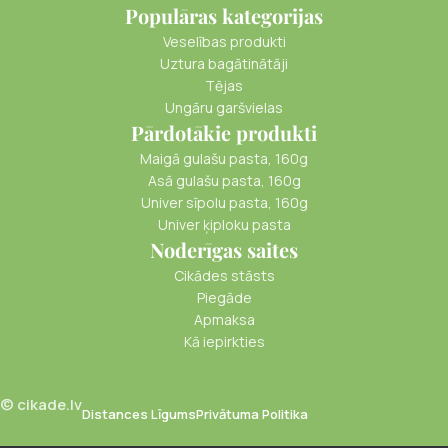
Populāras kategorijas
Veselības produkti
Uztura bagātinātāji
Tējas
Ungāru garšvielas
Pārdotākie produkti
Maigā gulašu pasta, 160g
Asā gulašu pasta, 160g
Univer sīpolu pasta, 160g
Univer ķiploku pasta
Noderīgas saites
Cikādes stāsts
Piegāde
Apmaksa
Kā iepirkties
© cikade.lv
Distances Līgums
Privātuma Politika