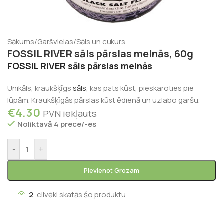
Sākums
/
Garšvielas
/
Sāls un cukurs
FOSSIL RIVER sāls pārslas melnās, 60g
FOSSIL RIVER sāls pārslas melnās
Unikāls, kraukšķīgs
sāls
, kas pats kūst, pieskaroties pie
lūpām. Kraukšķīgās pārslas kūst ēdienā un uzlabo garšu.
€
4.30
PVN iekļauts
Noliktavā 4 prece/-es
-
+
Pievienot Grozam
2
cilvēki skatās šo produktu