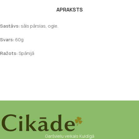
APRAKSTS
Sastāvs:
sāls pārslas, ogle.
Svars:
60g
Ražots:
Spānijā
Garšvielu veikals Kuldīgā