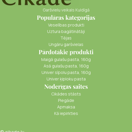
Garšvielu veikals Kuldīgā
Populāras kategorijas
Veselības produkti
Uztura bagātinātāji
Tējas
Ungāru garšvielas
Pārdotākie produkti
Maigā gulašu pasta, 160g
Asā gulašu pasta, 160g
Univer sīpolu pasta, 160g
Univer ķiploku pasta
Noderīgas saites
Cikādes stāsts
Piegāde
Apmaksa
Kā iepirkties
© cikade.lv