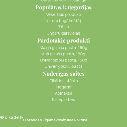
Populāras kategorijas
Veselības produkti
Uztura bagātinātāji
Tējas
Ungāru garšvielas
Pārdotākie produkti
Maigā gulašu pasta, 160g
Asā gulašu pasta, 160g
Univer sīpolu pasta, 160g
Univer ķiploku pasta
Noderīgas saites
Cikādes stāsts
Piegāde
Apmaksa
Kā iepirkties
© cikade.lv
Distances Līgums
Privātuma Politika