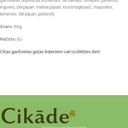
garšvielas (kurkuma, koriandrs, fenukreks, sinepes, pētersīļi,
ingvers, čilli pipari, melnie pipari, krustnagliņas), majorāns,
ķimenes, šilli pipari, pētersīļi.
Svars:
50g
Ražots:
EU
Citas garšvielas gaļas ēdieniem vari izvēlēties šeit!
Garšvielu veikals Kuldīgā