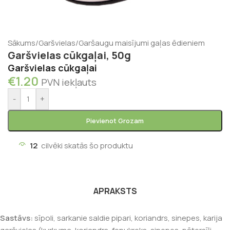
Sākums
/
Garšvielas
/
Garšaugu maisījumi gaļas ēdieniem
Garšvielas cūkgaļai, 50g
Garšvielas cūkgaļai
€
1.20
PVN iekļauts
-
+
Pievienot Grozam
12
cilvēki skatās šo produktu
APRAKSTS
Sastāvs:
sīpoli, sarkanie saldie pipari, koriandrs, sinepes, karija