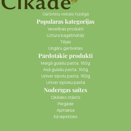
Garšvielu veikals Kuldīgā
Populāras kategorijas
Veselības produkti
Uztura bagātinātāji
Tējas
Ungāru garšvielas
Pārdotākie produkti
Maigā gulašu pasta, 160g
Asā gulašu pasta, 160g
Univer sīpolu pasta, 160g
Univer ķiploku pasta
Noderīgas saites
Cikādes stāsts
Piegāde
Apmaksa
Kā iepirkties