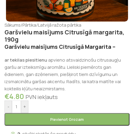
Sākums
/
Pārtika
/
Latvijā ražota pārtika
Garšvielu maisījums Citrusīgā margarita,
190g
Garšvielu maisījums Citrusīgā Margarita –
ar tekilas piesitienu
apvieno atsvaidzinošu citrusaugļu
garšu ar izteiksmīgu aromātu. Lieliski piemērots gan
ēdieniem, gan dzērieniem, piešķirot tiem dzīvīgumu un
izsmalcinātu garšas akcentu. Radīts, lai katra maltīte vai
kokteilis kļūtu neaizmirstams.
€
4.80
PVN iekļauts
-
+
Pievienot Grozam
2
cilvēki skatās šo produktu