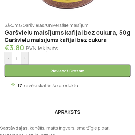
Sākums
/
Garšvielas
/
Universālie maisījumi
Garšvielu maisījums kafijai bez cukura, 50g
Garšvielu maisījums kafijai bez cukura
€
3.80
PVN iekļauts
-
+
Pievienot Grozam
17
cilvēki skatās šo produktu
APRAKSTS
Sastāvdaļas:
kanēlis, malts ingvers, smaržīgie pipari,