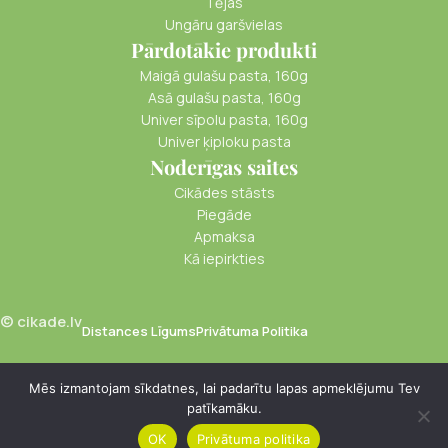
Tējas
Ungāru garšvielas
Pārdotākie produkti
Maigā gulašu pasta, 160g
Asā gulašu pasta, 160g
Univer sīpolu pasta, 160g
Univer ķiploku pasta
Noderīgas saites
Cikādes stāsts
Piegāde
Apmaksa
Kā iepirkties
© cikade.lv
Distances Līgums
Privātuma Politika
Mēs izmantojam sīkdatnes, lai padarītu lapas apmeklējumu Tev
Garšvielu
patīkamāku.
€
3.80
maisījums
-
+
Pievienot Groz
PVN
OK
Privātuma politika
kafijai bez