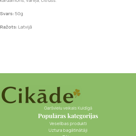
kardamons, vaniļa, citruss.
Svars:
50g
Ražots:
Latvijā
Garšvielu veikals Kuldīgā
Populāras kategorijas
Veselības produkti
Uztura bagātinātāji