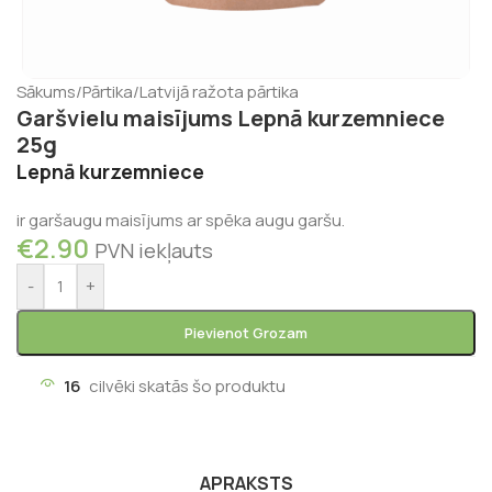
Sākums
/
Pārtika
/
Latvijā ražota pārtika
Garšvielu maisījums Lepnā kurzemniece
25g
Lepnā kurzemniece
ir garšaugu maisījums ar spēka augu garšu.
€
2.90
PVN iekļauts
-
+
Pievienot Grozam
16
cilvēki skatās šo produktu
APRAKSTS