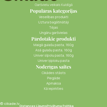
Garšvielu veikals Kuldīgā
Populāras kategorijas
Veselības produkti
Uztura bagātinātāji
Tējas
Ungāru garšvielas
Pārdotākie produkti
Maigā gulašu pasta, 160g
Asā gulašu pasta, 160g
Univer sīpolu pasta, 160g
Univer ķiploku pasta
Noderīgas saites
Cikādes stāsts
Piegāde
Apmaksa
Kā iepirkties
© cikade.lv
Distances Līgums
Privātuma Politika