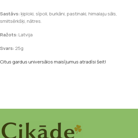
Sastāvs:
ķiploki, sīpoli, burkāni, pastinaki, himalaju sāls,
smiltsērkšķi, nātres.
Ražots:
Latvija
Svars:
25g
Citus gardus universālos maisījumus atradīsi šeit!