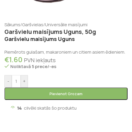
Sākums
/
Garšvielas
/
Universālie maisījumi
Garšvielu maisījums Uguns, 50g
Garšvielu maisījums Uguns
Piemērots gulašam, makaroniem un citiem asiem ēdieniem.
€
1.60
PVN iekļauts
Noliktavā 5 prece/-es
-
+
Pievienot Grozam
14
cilvēki skatās šo produktu