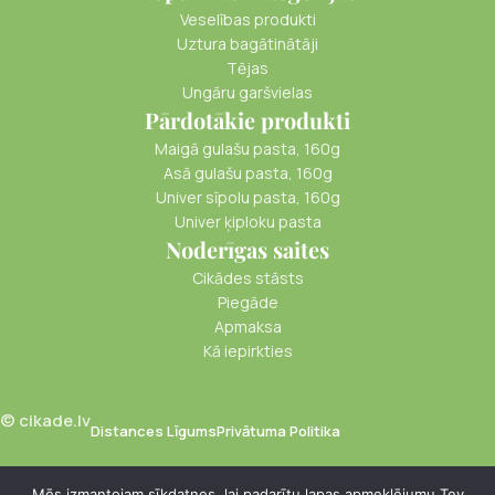
Veselības produkti
Uztura bagātinātāji
Tējas
Ungāru garšvielas
Pārdotākie produkti
Maigā gulašu pasta, 160g
Asā gulašu pasta, 160g
Univer sīpolu pasta, 160g
Univer ķiploku pasta
Noderīgas saites
Cikādes stāsts
Piegāde
Apmaksa
Kā iepirkties
© cikade.lv
Distances Līgums
Privātuma Politika
Mēs izmantojam sīkdatnes, lai padarītu lapas apmeklējumu Tev