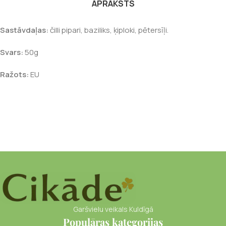
APRAKSTS
Sastāvdaļas:
čilli pipari, baziliks, ķiploki, pētersīļi.
Svars:
50g
Ražots:
EU
Garšvielu veikals Kuldīgā
Populāras kategorijas