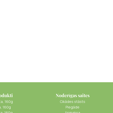
odukti
Noderīgas saites
ta, 160g
Cikādes stāsts
a, 160g
Piegāde
ta, 160g
Apmaksa