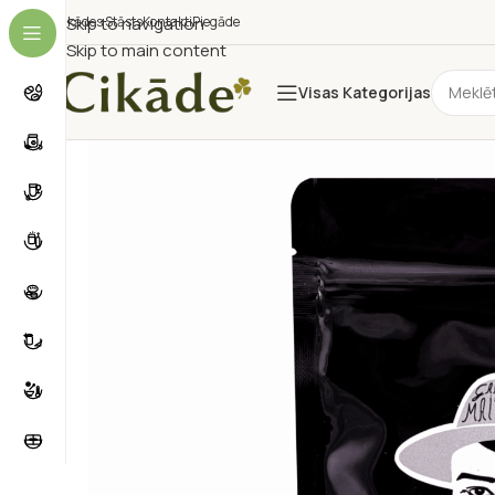
Cikādes Stāsts
Skip to navigation
Kontakti
Piegāde
Skip to main content
Visas Kategorijas