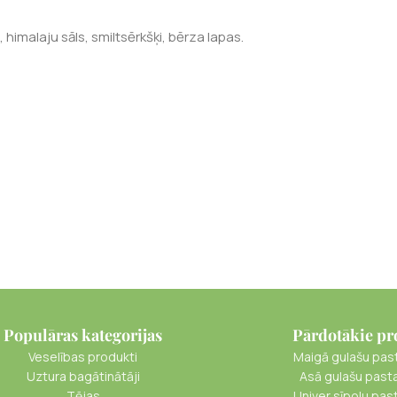
s, himalaju sāls, smiltsērkšķi, bērza lapas.
Populāras kategorijas
Pārdotākie pr
Veselības produkti
Maigā gulašu pas
Uztura bagātinātāji
Asā gulašu past
Tējas
Univer sīpolu pas