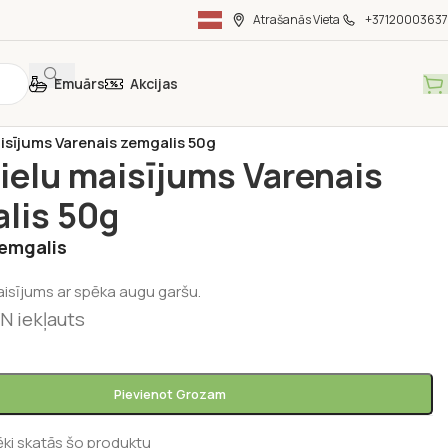
Atrašanās Vieta
+37120003637
Emuārs
Akcijas
ka
/
Latvijā ražota pārtika
/
isījums Varenais zemgalis 50g
ielu maisījums Varenais
lis 50g
zemgalis
maisījums ar spēka augu garšu.
N iekļauts
Pievienot Grozam
ēki skatās šo produktu