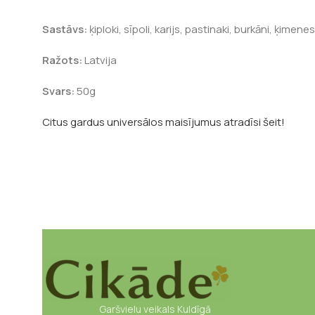
Sastāvs:
ķiploki, sīpoli, karijs, pastinaki, burkāni, ķimene
Ražots:
Latvija
Svars:
50g
Citus gardus universālos maisījumus atradīsi šeit!
Garšvielu veikals Kuldīgā