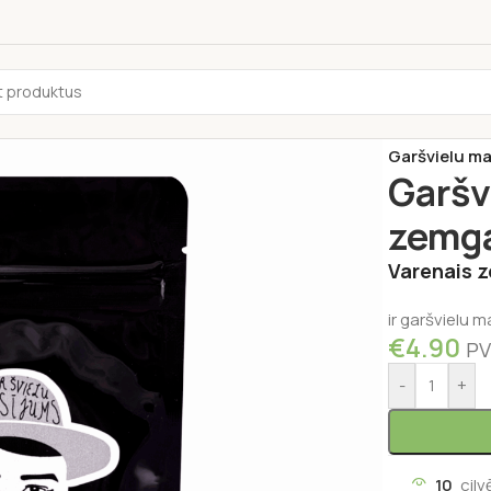
Sākums
/
Pārti
Garšvielu ma
Garšv
zemga
Varenais 
ir garšvielu 
€
4.90
PV
-
+
10
cilv