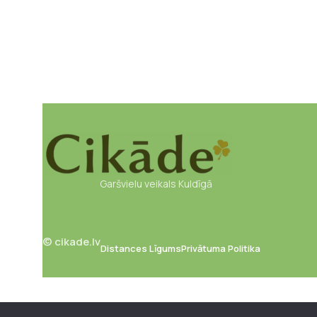
Garšvielu veikals Kuldīgā
© cikade.lv
Distances Līgums
Privātuma Politika