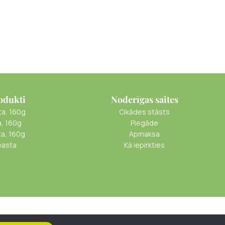
odukti
Noderīgas saites
ta, 160g
Cikādes stāsts
a, 160g
Piegāde
ta, 160g
Apmaksa
pasta
Kā iepirkties