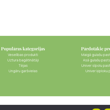
Populāras kategorijas
Pārdotākie pr
Veselības produkti
Maigā gulašu pas
Uztura bagātinātāji
Asā gulašu past
Tējas
Univer sīpolu pas
Ungāru garšvielas
Univer ķiploku 