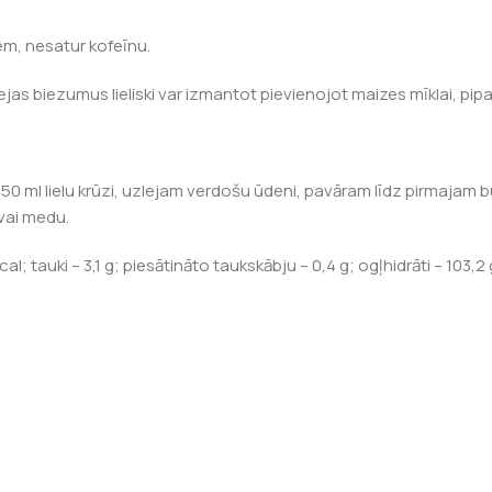
em, nesatur kofeīnu.
fejas biezumus lieliski var izmantot pievienojot maizes mīklai, p
0 ml lielu krūzi, uzlejam verdošu ūdeni, pavāram līdz pirmajam burb
 vai medu.
al; tauki – 3,1 g; piesātināto taukskābju – 0,4 g; ogļhidrāti – 103,2 