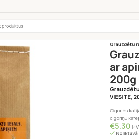
Sākums
/
Tēja
Grauzdētu ru
Grauz
ar ap
200g
Grauzdētu 
VIESĪTE, 
Cigoriņu kafi
cigoriņu kafe
€
5.30
PV
Noliktavā