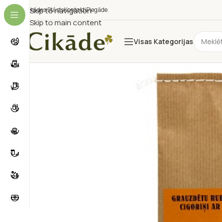
Cikādes Stāsts
Skip to navigation
Kontakti
Piegāde
Skip to main content
Visas Kategorijas