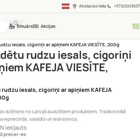
Atrašanās Vieta
+37120003637
Emuārs
Akcijas
s un kafijas
/
Cigoriņi un kafijas dzērieni
/
dzu iesals, cigoriņi ar apiņiem KAFEJA VIESĪTE, 200g
dētu rudzu iesals, cigoriņi
iņiem KAFEJA VIESĪTE,
rudzu iesals, cigoriņi ar apiņiem KAFEJA
200g
jas dzēriens no Latvijā audzētiem produktiem. Tradicionālā
ja iepriecinās, sasildīs un iedvesmos.
N iekļauts
 2 prece/-es