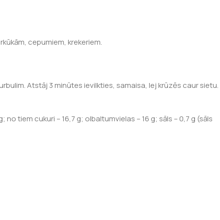
iparkūkām, cepumiem, krekeriem.
ulim. Atstāj 3 minūtes ievilkties, samaisa, lej krūzēs caur sietu.
g; no tiem cukuri – 16,7 g; olbaltumvielas – 16 g; sāls – 0,7 g (sāls