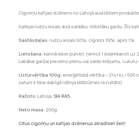
Cigoriņu kafijas dzēriens no Latvijā audzētiem produkti
Kafejai rudzu iesals dod saldāku, mīkstāku garšu. Šīs ka
Sastāvdaļas:
rudzu iesals 60%, cigoriņi 39%, apiņi 1%.
Lietošana:
kannā ieber pulveri, ņemot 1 ēdamkaroti uz 25
Labākai garšai pievieno pienu vai saldo krējumu, cukuru
Uzturvērtība 100g:
enerģētiskā vērtība – 2141 kJ / 505 kc
saturs ir tikai dabīgā nātrija klātbūtnes rezultāts).
Ražots:
Latvija,
SIA RA5
Neto masa:
200g
Citus cigoriņu un kafijas dzērienus atradīsiet šeit!