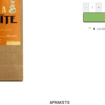
-
+
8
cilvē
APRAKSTS