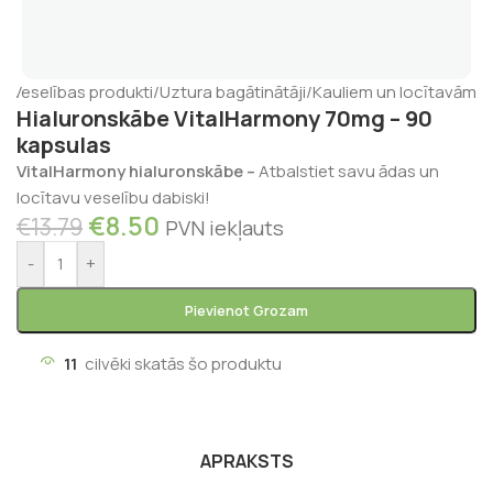
s
/
Veselības produkti
/
Uztura bagātinātāji
/
Kauliem un locītavām
Hialuronskābe VitalHarmony 70mg – 90
kapsulas
VitalHarmony hialuronskābe –
Atbalstiet savu ādas un
locītavu veselību dabiski!
€
8.50
€
13.79
PVN iekļauts
-
+
Pievienot Grozam
11
cilvēki skatās šo produktu
APRAKSTS