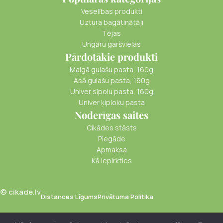
Veselības produkti
Uztura bagātinātāji
Tējas
Ungāru garšvielas
Pārdotākie produkti
Maigā gulašu pasta, 160g
Asā gulašu pasta, 160g
Univer sīpolu pasta, 160g
Univer ķiploku pasta
Noderīgas saites
Cikādes stāsts
Piegāde
Apmaksa
Kā iepirkties
© cikade.lv
Distances Līgums
Privātuma Politika