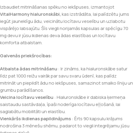
Izbaudiet mitrināšanas spēku no iekšpuses, izmantojot
VitalHarmony hialuronskābi,
kas izstrādāta, lai palīdzētu jums
iegūt jauneklīgu ādu, veicinātu locītavu veselību un uzlabotu
vispārējo labsajūtu. Šīs viegli norijamās kapsulas ar spēcīgu 70
mg devu ir jūsu ikdienas deva ādas elastības un locītavu
komforta atbalstam.
Galvenās priekšrocības:
Atbalsta ādas mitrināšanu
: Ir zināms, ka hialuronskābe satur
līdz pat 1000 reižu vairāk par savu svaru ūdenī, kas palīdz
mitrināt un piepildīt ādu no iekšpuses, samazinot smalko līniju un
grumbu parādīšanos.
Veicina locītavu veselību
: Hialuronskābe ir dabiska ķermeņa
saistaudu sastāvdaļa, īpaši noderīga locītavu eļļošanā, lai
saglabātu mobilitāti un elastību.
Vienkāršs ikdienas papildinājums
: Ērts 90 kapsulu krājums
nodrošina 3 mēnešu shēmu, padarot to viegli integrējamu jūsu
ikdienas dzīvē.