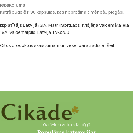
Iepakojums:
Katrā pudelē ir 90 kapsulas, kas nodrošina 3 mēnešu piegādi.
Izplatītājs Latvijā:
SIA, MatrixSoftLabs, Krišjāņa Valdemāra iela
19A, Valdemārpils, Latvija, LV-3260
Citus produktus skaistumam un veselībai atradīsiet šeit!
Garšvielu veikals Kuldīgā
Populāras kategorijas