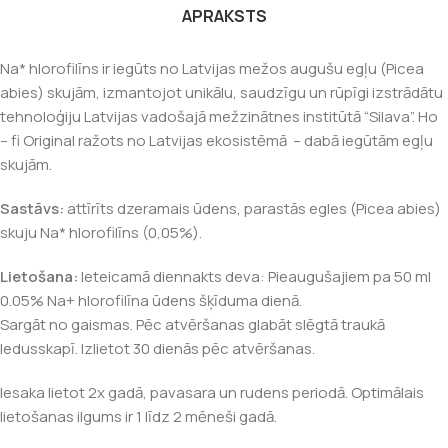
APRAKSTS
Na* hlorofilīns ir iegūts no Latvijas mežos augušu egļu (Picea
abies) skujām, izmantojot unikālu, saudzīgu un rūpīgi izstrādātu
tehnoloģiju Latvijas vadošajā mežzinātnes institūtā “Silava”. Ho
– fi Original ražots no Latvijas ekosistēmā – dabā iegūtām egļu
skujām.
Sastāvs:
attīrīts dzeramais ūdens, parastās egles (Picea abies)
skuju Na* hlorofilīns (0,05%).
Lietošana:
Ieteicamā diennakts deva: Pieaugušajiem pa 50 ml
0.05% Na+ hlorofilīna ūdens šķīduma dienā.
Sargāt no gaismas. Pēc atvēršanas glabāt slēgtā traukā
ledusskapī. Izlietot 30 dienās pēc atvēršanas.
Iesaka lietot 2x gadā, pavasara un rudens periodā. Optimālais
lietošanas ilgums ir 1 līdz 2 mēneši gadā.