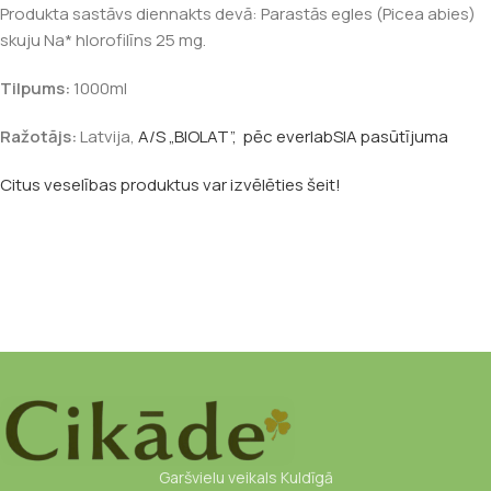
Produkta sastāvs diennakts devā: Parastās egles (Picea abies)
skuju Na* hlorofilīns 25 mg.
Tilpums:
1000ml
Ražotājs:
Latvija,
A/S „BIOLAT”, pēc everlabSIA pasūtījuma
Citus veselības produktus var izvēlēties šeit!
Garšvielu veikals Kuldīgā