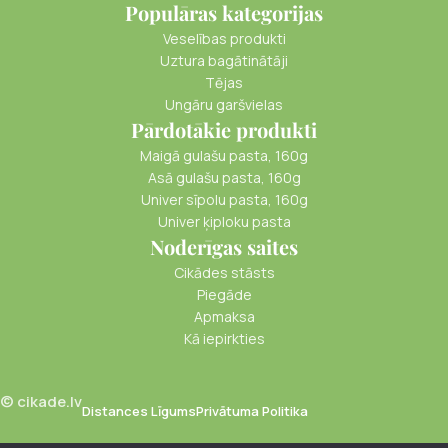
Populāras kategorijas
Veselības produkti
Uztura bagātinātāji
Tējas
Ungāru garšvielas
Pārdotākie produkti
Maigā gulašu pasta, 160g
Asā gulašu pasta, 160g
Univer sīpolu pasta, 160g
Univer ķiploku pasta
Noderīgas saites
Cikādes stāsts
Piegāde
Apmaksa
Kā iepirkties
© cikade.lv
Distances Līgums
Privātuma Politika