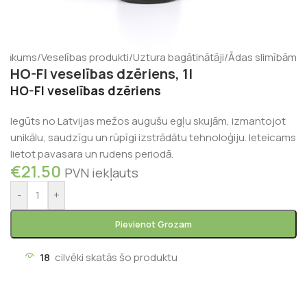
Sākums
/
Veselības produkti
/
Uztura bagātinātāji
/
Ādas slimībām
HO-FI veselības dzēriens, 1l
HO-FI veselības dzēriens
Iegūts no Latvijas mežos augušu egļu skujām, izmantojot
unikālu, saudzīgu un rūpīgi izstrādātu tehnoloģiju. Ieteicams
lietot pavasara un rudens periodā.
€
21.50
PVN iekļauts
-
+
Pievienot Grozam
18
cilvēki skatās šo produktu