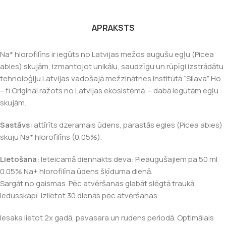
APRAKSTS
Na* hlorofilīns ir iegūts no Latvijas mežos augušu egļu (Picea
abies) skujām, izmantojot unikālu, saudzīgu un rūpīgi izstrādātu
tehnoloģiju Latvijas vadošajā mežzinātnes institūtā “Silava”. Ho
– fi Original ražots no Latvijas ekosistēmā – dabā iegūtām egļu
skujām.
Sastāvs:
attīrīts dzeramais ūdens, parastās egles (Picea abies)
skuju Na* hlorofilīns (0,05%).
Lietošana:
Ieteicamā diennakts deva: Pieaugušajiem pa 50 ml
0.05% Na+ hlorofilīna ūdens šķīduma dienā.
Sargāt no gaismas. Pēc atvēršanas glabāt slēgtā traukā
ledusskapī. Izlietot 30 dienās pēc atvēršanas.
Iesaka lietot 2x gadā, pavasara un rudens periodā. Optimālais