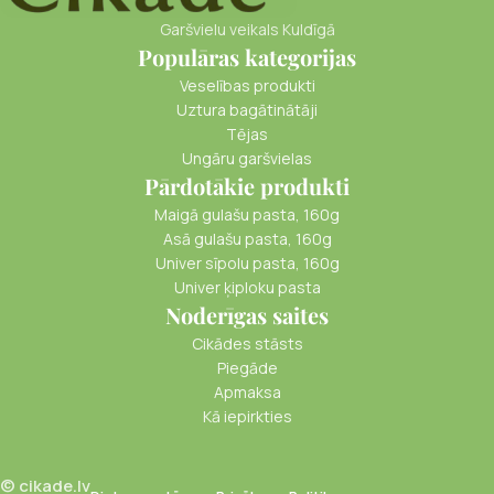
Garšvielu veikals Kuldīgā
Populāras kategorijas
Veselības produkti
Uztura bagātinātāji
Tējas
Ungāru garšvielas
Pārdotākie produkti
Maigā gulašu pasta, 160g
Asā gulašu pasta, 160g
Univer sīpolu pasta, 160g
Univer ķiploku pasta
Noderīgas saites
Cikādes stāsts
Piegāde
Apmaksa
Kā iepirkties
© cikade.lv