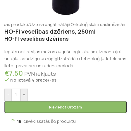
lības produkti
/
Uztura bagātinātāji
/
Onkoloģiskām saslimšanām
HO-FI veselības dzēriens, 250ml
HO-FI veselības dzēriens
Iegūts no Latvijas mežos augušu egļu skujām, izmantojot
unikālu, saudzīgu un rūpīgi izstrādātu tehnoloģiju. Ieteicams
lietot pavasara un rudens periodā.
€
7.50
PVN iekļauts
Noliktavā 4 prece/-es
-
+
Pievienot Grozam
18
cilvēki skatās šo produktu