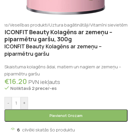
ums
/
Veselības produkti
/
Uztura bagātinātāji
/
Vitamīni sievietēm
ICONFIT Beauty Kolagēns ar zemeņu –
piparmētru garšu, 300g
ICONFIT Beauty Kolagēns ar zemeņu –
piparmētru garšu
Skaistuma kolagēns ādai, matiem un nagiem ar zemeņu –
piparmētru garšu
€
16.20
PVN iekļauts
Noliktavā 2 prece/-es
-
+
Pievienot Grozam
6
cilvēki skatās šo produktu