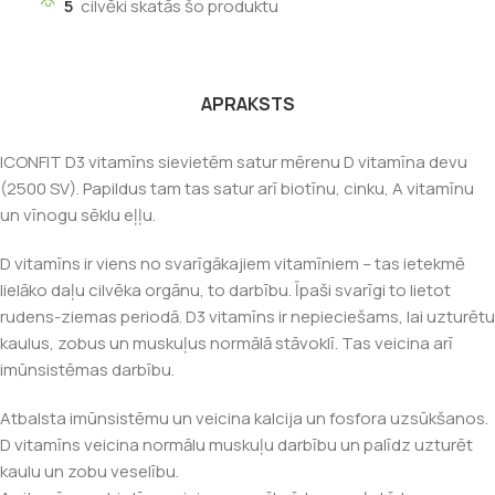
5
cilvēki skatās šo produktu
APRAKSTS
ICONFIT D3 vitamīns sievietēm satur mērenu D vitamīna devu
(2500 SV). Papildus tam tas satur arī biotīnu, cinku, A vitamīnu
un vīnogu sēklu eļļu.
D vitamīns ir viens no svarīgākajiem vitamīniem – tas ietekmē
lielāko daļu cilvēka orgānu, to darbību. Īpaši svarīgi to lietot
rudens-ziemas periodā. D3 vitamīns ir nepieciešams, lai uzturētu
kaulus, zobus un muskuļus normālā stāvoklī. Tas veicina arī
imūnsistēmas darbību.
Atbalsta imūnsistēmu un veicina kalcija un fosfora uzsūkšanos.
D vitamīns veicina normālu muskuļu darbību un palīdz uzturēt
kaulu un zobu veselību.