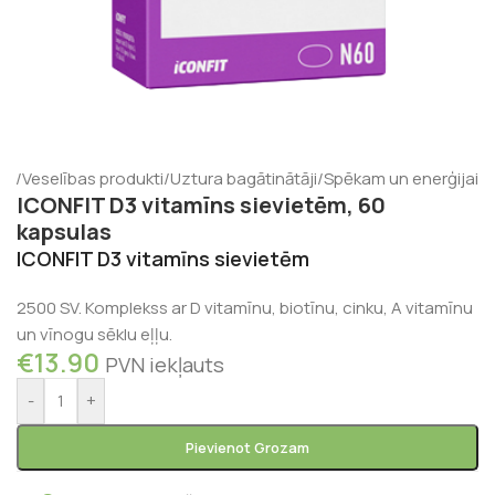
ms
/
Veselības produkti
/
Uztura bagātinātāji
/
Spēkam un enerģijai
ICONFIT D3 vitamīns sievietēm, 60
kapsulas
ICONFIT D3 vitamīns sievietēm
2500 SV. Komplekss ar D vitamīnu, biotīnu, cinku, A vitamīnu
un vīnogu sēklu eļļu.
€
13.90
PVN iekļauts
-
+
Pievienot Grozam