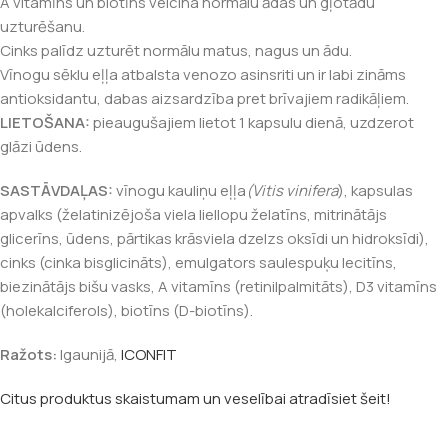
A vitamīns un biotīns veicina normālu ādas un gļotādu
uzturēšanu.
Cinks palīdz uzturēt normālu matus, nagus un ādu.
Vīnogu sēklu eļļa atbalsta venozo asinsriti un ir labi zināms
antioksidantu, dabas aizsardzība pret brīvajiem radikāļiem.
LIETOŠANA:
pieaugušajiem lietot 1 kapsulu dienā, uzdzerot
glāzi ūdens.
SASTĀVDAĻAS:
vīnogu kauliņu eļļa
(Vitis vinifera
), kapsulas
apvalks (želatinizējoša viela liellopu želatīns, mitrinātājs
glicerīns, ūdens, pārtikas krāsviela dzelzs oksīdi un hidroksīdi),
cinks (cinka bisglicināts), emulgators saulespuķu lecitīns,
biezinātājs bišu vasks, A vitamīns (retinilpalmitāts), D3 vitamīns
(holekalciferols), biotīns (D-biotīns).
Ražots:
Igaunijā,
ICONFIT
Citus produktus skaistumam un veselībai atradīsiet šeit!