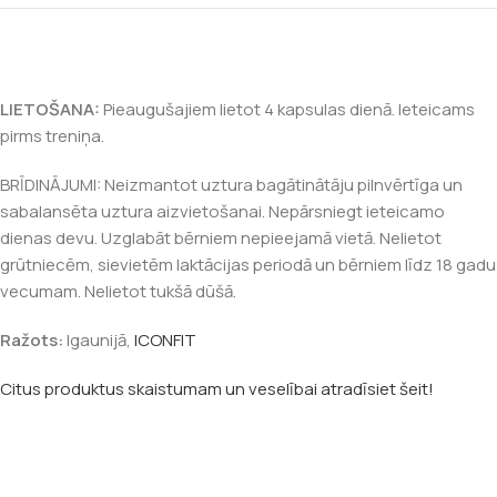
LIETOŠANA:
Pieaugušajiem lietot 4 kapsulas dienā. Ieteicams
pirms treniņa.
BRĪDINĀJUMI: Neizmantot uztura
bagātinātāju pilnvērtīga un
sabalansēta uztura aizvietošanai. Nepārsniegt ieteicamo
dienas devu. Uzglabāt bērniem nepieejamā vietā. Nelietot
grūtniecēm, sievietēm laktācijas periodā un bērniem līdz 18 gadu
vecumam. Nelietot tukšā dūšā.
Ražots:
Igaunijā,
ICONFIT
Citus produktus skaistumam un veselībai atradīsiet šeit!