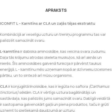
APRAKSTS
ICONFIT L – Karnitīns ar CLA un zaļās tējas ekstraktu
Kombinācijā ar veselīgu uzturu un treniņu programmu tas var
palīdzēt samazināt svaru.
L-karnitīns
ir dabiska aminoskābe, kas veicina svara zudumu.
Daļa tās krājumu atrodas skeleta muskuļos, kā arī aknās un
nierēs. Šīs aminoskābes galvenā funkcija ir pārvērst taukus
enerģijā. L – karnitīnu mēs uzņemam kopā ar dzīvnieku izcelsmes
pārtiku, un to sintezē arī mūsu organisms.
CLA
ir konjugētā linolskābe, kas ir iegūta no saflora
(Carthamus
tinctorius)
sēklām. CLA ir vērtīgs uztura bagātinātājs un
sastāvdaļa, kas palīdzēs jums samazināt svaru. Dabīgā veidā tā
ir sastopama galvenokārt gaļā un piena produktos, taču ir grūti
uzņemt to pietiekamā daudzumā ar uzturu.