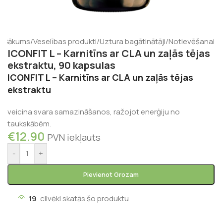
Sākums
/
Veselības produkti
/
Uztura bagātinātāji
/
Notievēšanai
ICONFIT L – Karnitīns ar CLA un zaļās tējas
ekstraktu, 90 kapsulas
ICONFIT L – Karnitīns ar CLA un zaļās tējas
ekstraktu
veicina svara samazināšanos, ražojot enerģiju no
taukskābēm.
€
12.90
PVN iekļauts
-
+
Pievienot Grozam
19
cilvēki skatās šo produktu