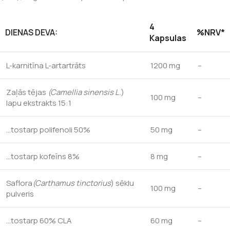
4
DIENAS DEVA:
%NRV*
Kapsulas
L-karnitīna L-artartrāts
1200 mg
–
Zaļās tējas
(Camellia sinensis L.
)
100 mg
–
lapu ekstrakts 15:1
…tostarp polifenoli 50%
50 mg
–
…tostarp kofeīns 8%
8 mg
–
Saflora
(Carthamus tinctorius
) sēklu
100 mg
–
pulveris
…tostarp 60% CLA
60 mg
–