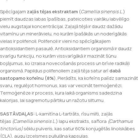
Spēcīgajam
zaļās tējas ekstraktam
(
Camellia sinensis L.
)
piemīt daudzas labas īpašības, pateicoties vairāku labvēlīgo
vielu augstajai koncentrācijai. Zaļajā tējā ir daudz dažādu
vitamīnu un minerālvielu, no kurām īpašākās un noderīgākās
vielas ir polifenoli. Polifenoli ir vieni no spēcīgākajiem
antioksidantiem pasaulē. Antioksidantiem organismā ir daudz
svarīgu funkciju, no kurām vissvarīgākā ir mazināt šūnu
bojājumus, ko izraisa novecošanās process un brīvie radikāļi
organismā. Papildus polifenoliem zaļā tēja satur arī
dabā
sastopamo kofeīnu (8%
). Pierādīts, ka kofeīns palīdz samazināt
svaru, regulējot hormonus, kas var veicināt termoģenēzi.
Termoģenēze ir process, kura laikā organisms sadedzina
kalorijas, lai sagremotu pārtiku un ražotu siltumu.
SASTĀVDAĻAS:
L-karnitīna L-tartrāts, rīsu milti, zaļās
tējas
(Camellia sinensis L.
) lapu ekstrakts, saflora
(Carthamus
tinctorius)
sēklu pulveris, kas satur 60% konjugētās linolskābes
(CLA), augu izcelsmes pullulāna kapsulas.