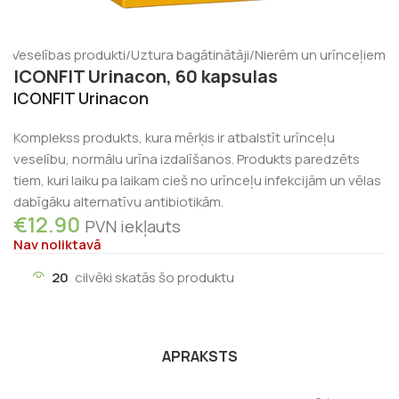
s
/
Veselības produkti
/
Uztura bagātinātāji
/
Nierēm un urīnceļiem
ICONFIT Urinacon, 60 kapsulas
ICONFIT Urinacon
Komplekss produkts, kura mērķis ir atbalstīt urīnceļu
veselību, normālu urīna izdalīšanos. Produkts paredzēts
tiem, kuri laiku pa laikam cieš no urīnceļu infekcijām un vēlas
dabīgāku alternatīvu antibiotikām.
€
12.90
PVN iekļauts
Nav noliktavā
20
cilvēki skatās šo produktu
APRAKSTS