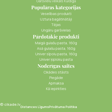
Garšvielu veikals Kuldīgā
Populāras kategorijas
Veselības produkti
Uztura bagātinātāji
Tējas
Ungāru garšvielas
Pārdotākie produkti
Maigā gulašu pasta, 160g
Asā gulašu pasta, 160g
Univer sīpolu pasta, 160g
Univer ķiploku pasta
Noderīgas saites
Cikādes stāsts
Piegāde
Apmaksa
Kā iepirkties
© cikade.lv
Distances Līgums
Privātuma Politika