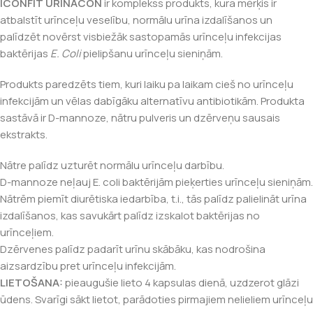
ICONFIT URINACON
ir komplekss produkts, kura mērķis ir
atbalstīt urīnceļu veselību, normālu urīna izdalīšanos un
palīdzēt novērst visbiežāk sastopamās urīnceļu infekcijas
baktērijas
E. Coli
pielipšanu urīnceļu sieniņām.
Produkts paredzēts tiem, kuri laiku pa laikam cieš no urīnceļu
infekcijām un vēlas dabīgāku alternatīvu antibiotikām. Produkta
sastāvā ir D-mannoze, nātru pulveris un dzērveņu sausais
ekstrakts.
Nātre palīdz uzturēt normālu urīnceļu darbību.
D-mannoze
neļauj E. coli baktērijām pieķerties urīnceļu sieniņām.
Nātrēm piemīt diurētiska iedarbība, t.i., tās palīdz
palielināt urīna
izdalīšanos
, kas savukārt palīdz izskalot baktērijas no
urīnceļiem.
Dzērvenes palīdz padarīt urīnu skābāku, kas nodrošina
aizsardzību pret urīnceļu infekcijām.
LIETOŠANA:
pieaugušie lieto 4 kapsulas dienā, uzdzerot glāzi
ūdens. Svarīgi sākt lietot, parādoties pirmajiem nelieliem urīnceļu