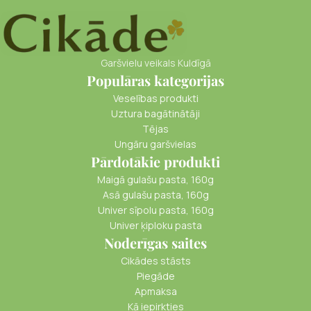
Garšvielu veikals Kuldīgā
Populāras kategorijas
Veselības produkti
Uztura bagātinātāji
Tējas
Ungāru garšvielas
Pārdotākie produkti
Maigā gulašu pasta, 160g
Asā gulašu pasta, 160g
Univer sīpolu pasta, 160g
Univer ķiploku pasta
Noderīgas saites
Cikādes stāsts
Piegāde
Apmaksa
Kā iepirkties