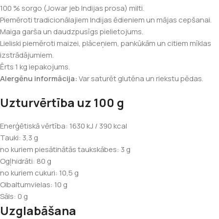
100 % sorgo (Jowar jeb Indijas prosa) milti.
Piemēroti tradicionālajiem Indijas ēdieniem un mājas cepšanai.
Maiga garša un daudzpusīgs pielietojums.
Lieliski piemēroti maizei, plāceņiem, pankūkām un citiem mīklas
izstrādājumiem.
Ērts 1 kg iepakojums.
Alergēnu informācija:
Var saturēt glutēna un riekstu pēdas.
Uzturvērtība uz 100 g
Enerģētiskā vērtība: 1630 kJ / 390 kcal
Tauki: 3,3 g
no kuriem piesātinātās taukskābes: 3 g
Ogļhidrāti: 80 g
no kuriem cukuri: 10,5 g
Olbaltumvielas: 10 g
Sāls: 0 g
Uzglabāšana