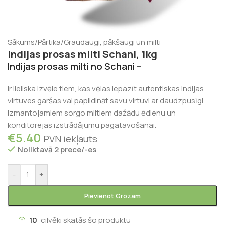
Sākums
/
Pārtika
/
Graudaugi, pākšaugi un milti
Indijas prosas milti Schani, 1kg
Indijas prosas milti no Schani –
ir lieliska izvēle tiem, kas vēlas iepazīt autentiskas Indijas
virtuves garšas vai papildināt savu virtuvi ar daudzpusīgi
izmantojamiem sorgo miltiem dažādu ēdienu un
konditorejas izstrādājumu pagatavošanai.
€
5.40
PVN iekļauts
Noliktavā 2 prece/-es
-
+
Pievienot Grozam
10
cilvēki skatās šo produktu