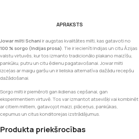
APRAKSTS
Jowar milti Schani
ir augstas kvalitātes milti, kas gatavoti no
100 % sorgo (Indijas prosa)
. Tie ir iecienīti Indijas un citu Āzijas
valstu virtuvēs, kur tos izmanto tradicionālo plakano maizīšu,
pankūku, putru un citu ēdienu pagatavošanai. Jowar milti
izceļas ar maigu garšu un ir lieliska alternatīva dažādu recepšu
dažādošanai.
Sorgo milti ir piemēroti gan ikdienas cepšanai, gan
eksperimentiem virtuvē. Tos var izmantot atsevišķi vai kombinēt
ar citiem miltiem, gatavojot maizi, plāceņus, pankūkas,
cepumus un citus konditorejas izstrādājumus.
Produkta priekšrocības