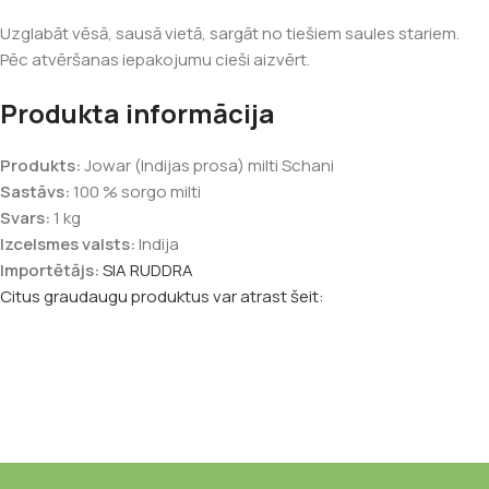
Uzglabāt vēsā, sausā vietā, sargāt no tiešiem saules stariem.
Pēc atvēršanas iepakojumu cieši aizvērt.
Produkta informācija
Produkts:
Jowar (Indijas prosa) milti Schani
Sastāvs:
100 % sorgo milti
Svars:
1 kg
Izcelsmes valsts:
Indija
Importētājs:
SIA RUDDRA
Citus graudaugu produktus var atrast šeit: