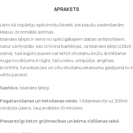
APRAKSTS
Lieto kā vispārēju spēcinošu līdzekli, pie plaušu saslimšanām,
klepus, bronhiālās astmas.
Islandes ķērpis ir viens no spēcīgākajiem dabas antibiotiķiem,
satur usnīnskābi, kas iznīcina baktērijas. Ja Islandes ķērpi izžāvē,
samaļ, tad iegūto pulveri var lietot strutainu brūču ārstēšanai.
Auga novārījums ir rūgts, taču nieru, urīnpūšļa, angīnas,
bronhīta, furunkulozes un citu strutainu iekaisumu gadījumā to ir
vērts paciest.
Sastāvs:
Islandes ķērpji.
Pagatavošanas un lietošanas veids:
1 ēdamkarote uz 200ml
verdoša ūdens, ļauj ievilkties 10 minūtes.
Piesardzīgi lietot grūtniecības un bērna zīdīšanas laikā.