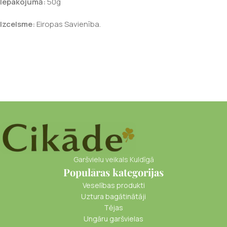
Iepakojumā:
50g
Izcelsme:
Eiropas Savienība.
Garšvielu veikals Kuldīgā
Populāras kategorijas
Veselības produkti
Uztura bagātinātāji
Tējas
Ungāru garšvielas