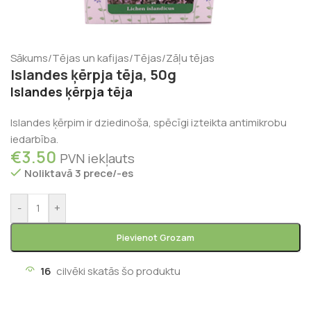
Sākums
/
Tējas un kafijas
/
Tējas
/
Zāļu tējas
Islandes ķērpja tēja, 50g
Islandes ķērpja tēja
Islandes ķērpim ir dziedinoša, spēcīgi izteikta antimikrobu
iedarbība.
€
3.50
PVN iekļauts
Noliktavā 3 prece/-es
-
+
Pievienot Grozam
16
cilvēki skatās šo produktu