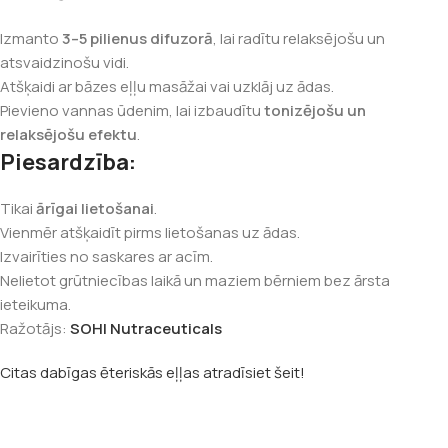
Izmanto
3–5 pilienus difuzorā
, lai radītu relaksējošu un
atsvaidzinošu vidi.
Atšķaidi ar bāzes eļļu masāžai vai uzklāj uz ādas.
Pievieno vannas ūdenim, lai izbaudītu
tonizējošu un
relaksējošu efektu
.
Piesardzība:
Tikai
ārīgai lietošanai
.
Vienmēr atšķaidīt pirms lietošanas uz ādas.
Izvairīties no saskares ar acīm.
Nelietot grūtniecības laikā un maziem bērniem bez ārsta
ieteikuma.
Ražotājs:
SOHI Nutraceuticals
Citas dabīgas ēteriskās eļļas atradīsiet šeit!