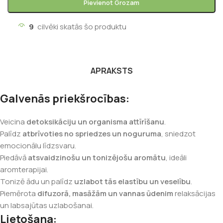
Pievienot Grozam
9
cilvēki skatās šo produktu
APRAKSTS
Galvenās priekšrocības:
Veicina
detoksikāciju un organisma attīrīšanu
.
Palīdz
atbrīvoties no spriedzes un noguruma
, sniedzot
emocionālu līdzsvaru.
Piedāvā
atsvaidzinošu un tonizējošu aromātu
, ideāli
aromterapijai.
Tonizē ādu un palīdz
uzlabot tās elastību un veselību
.
Piemērota
difuzorā, masāžām un vannas ūdenim
relaksācijas
un labsajūtas uzlabošanai.
Lietošana: