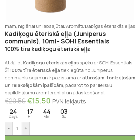
stumam, higiēnai un labsajūtai
/
Aromāti
/
Dabīgas ēteriskās eļļas
Kadiķogu ēteriskā eļļa (Juniperus
communis), 10ml– SOHI Essentials
100% tīra kadiķogu ēteriskā eļļa
Atklājiet
Kadiķogu ēteriskās eļļas
spēku ar SOHI Essentials.
Šī
100% tīra ēteriskā eļļa
tiek iegūta no Juniperus
communis ogām un ir pazīstama ar
attīrošām, tonizējošām
un relaksējošām īpašībām
, padarot to par lielisku
papildinājumu aromterapijai un ādas kopšanai.
€
15.50
€
20.50
PVN iekļauts
24
17
44
03
Days
Hr
Min
Sc
-
+