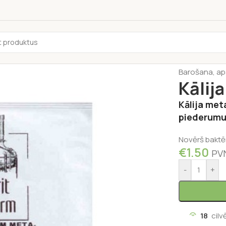
Sākums
/
Dzē
Barošana, ap
Kālij
Kālija met
piederumu 
Novērš baktēr
€
1.50
PVN
-
+
18
cilv