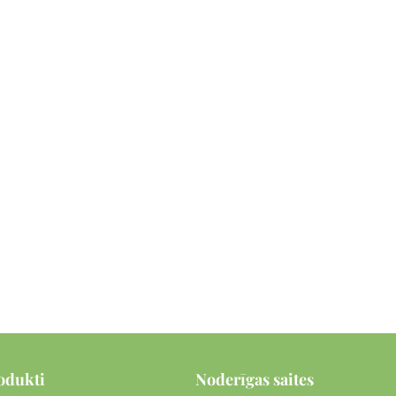
odukti
Noderīgas saites