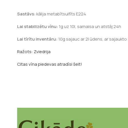
Sastāvs:
kālija metabītsulfīts E224
Lai stabilizētu vīnu:
1g uz 10l, samaisa un atstāj 24h
Lai tīrītu inventāru:
10g sajauc ar 2l ūdens, ar sajaukto 
Ražots: Zviedrija
Citas vīna piedevas atradīsi šeit!