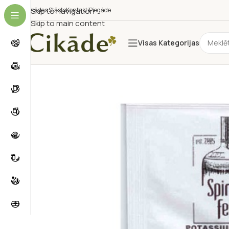
Cikādes Stāsts
Skip to navigation
Kontakti
Piegāde
Skip to main content
Visas Kategorijas