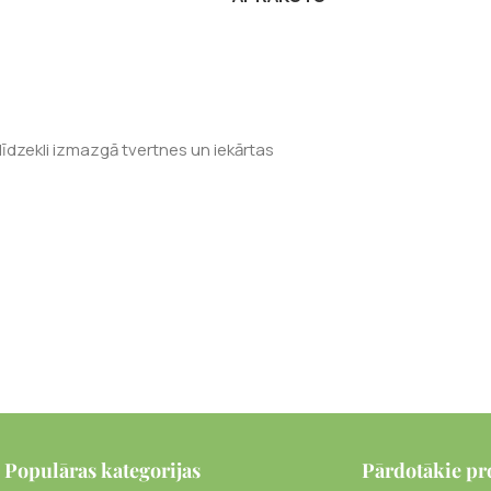
līdzekli izmazgā tvertnes un iekārtas
Populāras kategorijas
Pārdotākie pr