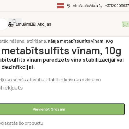
Atrašanās Vieta
+37120003637
Emuārs
Akcijas
rienu gatavošanai
/
Piedevas dzērieniem
/
stādināšana, attīrīšana
/
Kālija metabītsulfīts vīnam, 10g
a metabītsulfīts vīnam, 10g
abītsulfīts vīnam paredzēts vīna stabilizācijāi vai
dezinfikcijai.
iju un sēnīšu attīstību, stabilizē krāsu un dzidrumu.
 iekļauts
Pievienot Grozam
ēki skatās šo produktu