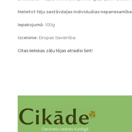
Nelietot tēju sastāvdaļas individuālas nepanesamības 
Iepakojumā:
100g
Izcelsme:
Eiropas Savienība
Citas lieliskas zāļu tējas atradīsi šeit!
Garšvielu veikals Kuldīgā