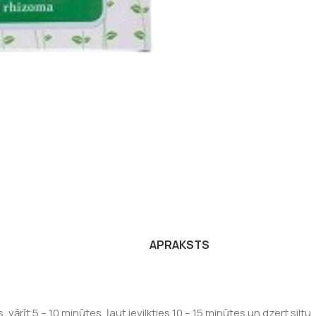
APRAKSTS
 vārīt 5 – 10 minūtes, ļaut ievilkties 10 – 15 minūtes un dzert siltu.