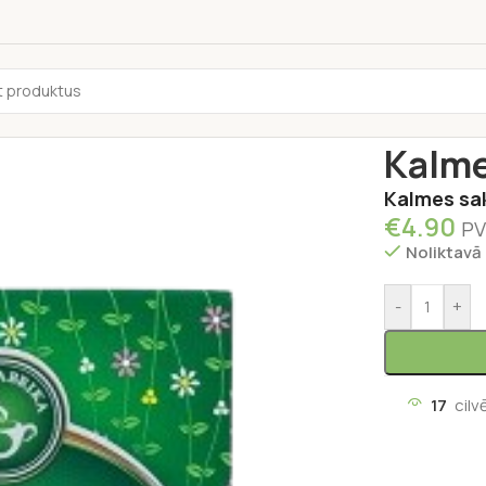
Sākums
/
Tēja
Kalme
Kalmes sa
€
4.90
PV
Noliktavā
-
+
17
cilv