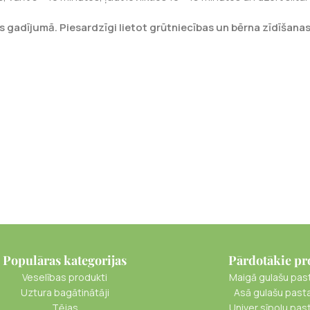
gadījumā. Piesardzīgi lietot grūtniecības un bērna zīdīšanas 
Populāras kategorijas
Pārdotākie pr
Veselības produkti
Maigā gulašu pas
Uztura bagātinātāji
Asā gulašu past
Tējas
Univer sīpolu pas