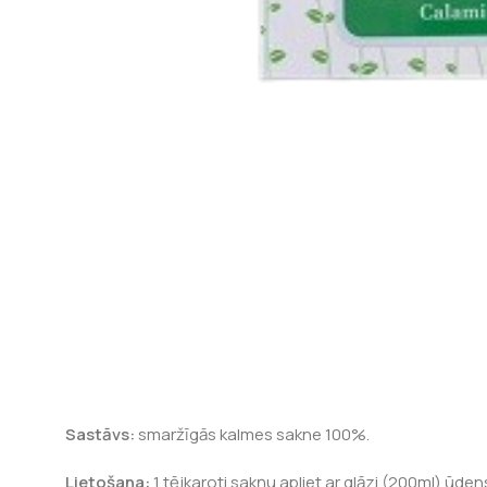
Sastāvs:
smaržīgās kalmes sakne 100%.
Lietošana:
1 tējkaroti sakņu apliet ar glāzi (200ml) ūdens,