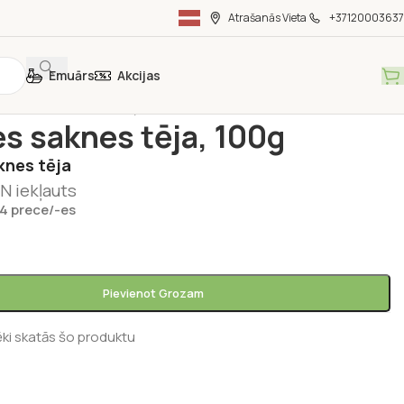
Atrašanās Vieta
+37120003637
Emuārs
Akcijas
s un kafijas
/
Tējas
/
Zāļu tējas
/
Kalmes saknes tēja, 100g
s saknes tēja, 100g
knes tēja
N iekļauts
 4 prece/-es
Pievienot Grozam
ēki skatās šo produktu