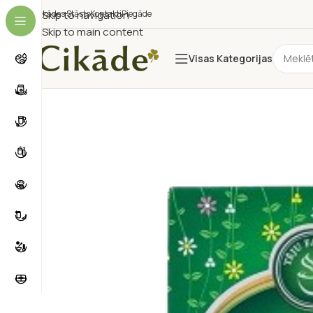
Cikādes Stāsts
Skip to navigation
Kontakti
Piegāde
Skip to main content
Visas Kategorijas