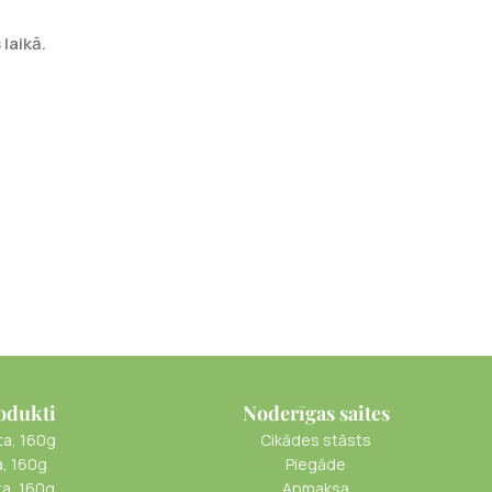
laikā.
odukti
Noderīgas saites
ta, 160g
Cikādes stāsts
a, 160g
Piegāde
ta, 160g
Apmaksa