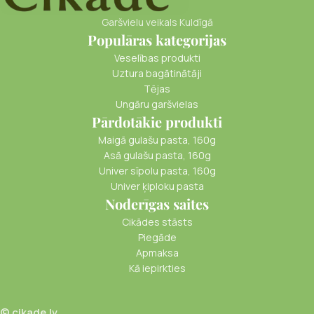
Garšvielu veikals Kuldīgā
Populāras kategorijas
Veselības produkti
Uztura bagātinātāji
Tējas
Ungāru garšvielas
Pārdotākie produkti
Maigā gulašu pasta, 160g
Asā gulašu pasta, 160g
Univer sīpolu pasta, 160g
Univer ķiploku pasta
Noderīgas saites
Cikādes stāsts
Piegāde
Apmaksa
Kā iepirkties
© cikade.lv