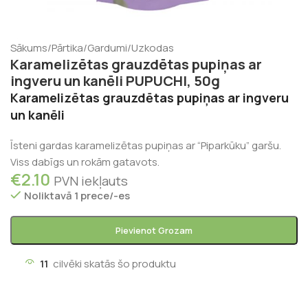
Sākums
/
Pārtika
/
Gardumi
/
Uzkodas
Karamelizētas grauzdētas pupiņas ar
ingveru un kanēli PUPUCHI, 50g
Karamelizētas grauzdētas pupiņas ar ingveru
un kanēli
Īsteni gardas karamelizētas pupiņas ar “Piparkūku” garšu.
Viss dabīgs un rokām gatavots.
€
2.10
PVN iekļauts
Noliktavā 1 prece/-es
Pievienot Grozam
11
cilvēki skatās šo produktu