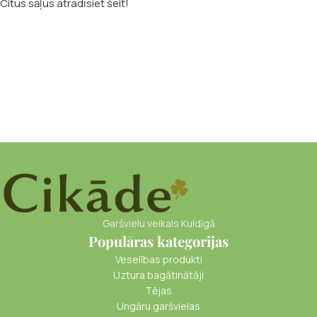
Citus sāļus atradīsiet šeit!
Garšvielu veikals Kuldīgā
Populāras kategorijas
Veselības produkti
Uztura bagātinātāji
Tējas
Ungāru garšvielas