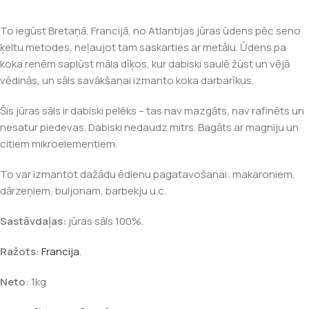
To iegūst Bretaņā, Francijā, no Atlantijas jūras ūdens pēc seno
ķeltu metodes, neļaujot tam saskarties ar metālu. Ūdens pa
koka renēm saplūst māla dīķos, kur dabiski saulē žūst un vējā
vēdinās, un sāls savākšanai izmanto koka darbarīkus.
Šis jūras sāls ir dabiski pelēks – tas nav mazgāts, nav rafinēts un
nesatur piedevas. Dabiski nedaudz mitrs. Bagāts ar magniju un
citiem mikroelementiem.
To var izmantot dažādu ēdienu pagatavošanai: makaroniem,
dārzeņiem, buljonam, barbekju u.c.
Sastāvdaļas:
jūras sāls 100%.
Ražots:
Francija
.
Neto:
1kg