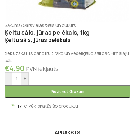
Sākums
/
Garšvielas
/
Sāls un cukurs
Ķeltu sāls, jūras pelēkais, 1kg
Ķeltu sāls, jūras pelēkais
tiek uzskatīts par otru tīrāko un veselīgāko sāli pēc Himalaju
sāls
€
4.90
PVN iekļauts
-
+
Pievienot Grozam
17
cilvēki skatās šo produktu
APRAKSTS