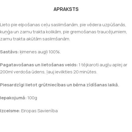
APRAKSTS
Lieto pie elpošanas ceļu saslimšanām, pie vēdera uzpūšanās,
kuņģa un zarnu trakta kolikām, pie gremošanas traucējumiem,
zarnu trakta akūtām saslimšanām.
Sastāvs:
ķimenes augļi 100%.
Pagatavošanas un lietošanas veids:
1 tējkaroti augļu aplej ar
200ml verdoša ūdens, ļauj ievilkties 20 minūtes.
Piesardzīgi lietot grūtniecības un bērna zīdīšanas laikā.
Iepakojumā:
100g
Izcelsme:
Eiropas Savienība