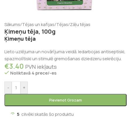
Sākums
/
Tējas un kafijas
/
Tējas
/
Zāļu tējas
Ķimeņu tēja, 100g
Ķimeņu tēja
Lieto uzlējuma un novārījuma veidā. Iedarbojas antiseptiski,
spazmolītiski un stimulē gremošanas dziedzeru sekrēciju.
€
3.40
PVN iekļauts
Noliktavā 4 prece/-es
-
+
Pievienot Grozam
5
cilvēki skatās šo produktu