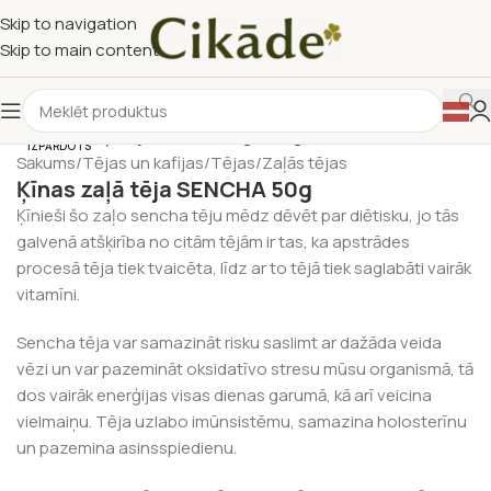
Skip to navigation
Skip to main content
IZPĀRDOTS
Sākums
/
Tējas un kafijas
/
Tējas
/
Zaļās tējas
Ķīnas zaļā tēja SENCHA 50g
Ķīnieši šo zaļo sencha tēju mēdz dēvēt par diētisku, jo tās
galvenā atšķirība no citām tējām ir tas, ka apstrādes
procesā tēja tiek tvaicēta, līdz ar to tējā tiek saglabāti vairāk
vitamīni.
Sencha tēja var samazināt risku saslimt ar dažāda veida
vēzi un var pazemināt oksidatīvo stresu mūsu organismā, tā
dos vairāk enerģijas visas dienas garumā, kā arī veicina
vielmaiņu. Tēja uzlabo imūnsistēmu, samazina holosterīnu
un pazemina asinsspiedienu.