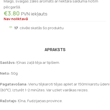
Maigs, svaigas zāles aromāts ar nektāra salduma notīm
pēcgaršā.
€
3.80
PVN iekļauts
Nav noliktavā
17
cilvēki skatās šo produktu
APRAKSTS
Sastāvs:
Ķīnas zaļā tēja ar tipšiem.
Neto:
50g
Pagatavošana:
Vienu tējkaroti tējas apliet ar 150ml karstu ūdeni
(80℃). Izturēt 1-2 minūtes. Var uzliet vairākas reizes.
Ražotajs:
Ķīna, Fudzijaņas province.