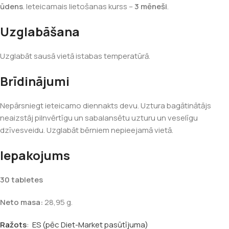
ūdens
. Ieteicamais lietošanas kurss –
3 mēneši
.
Uzglabāšana
Uzglabāt sausā vietā istabas temperatūrā.
Brīdinājumi
Nepārsniegt ieteicamo diennakts devu. Uztura bagātinātājs
neaizstāj pilnvērtīgu un sabalansētu uzturu un veselīgu
dzīvesveidu. Uzglabāt bērniem nepieejamā vietā.
Iepakojums
30 tabletes
Neto masa:
28,95 g.
Ražots
: ES (pēc Diet-Market pasūtījuma)