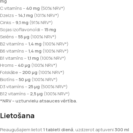
mg
C vitamīns –
40 mg
(50% NRV*)
Dzelzs –
14,1 mg
(101% NRV*)
Cinks –
9,1 mg
(91% NRV*)
Sojas izoflavonoīdi –
15 mg
Selēns –
55 μg
(100% NRV*)
B2 vitamīns –
1,4 mg
(100% NRV*)
B6 vitamīns –
1,4 mg
(100% NRV*)
B1 vitamīns –
1,1 mg
(100% NRV*)
Hroms –
40 μg
(100% NRV*)
Folskābe –
200 μg
(100% NRV*)
Biotīns –
50 μg
(100% NRV*)
D3 vitamīns –
25 μg
(500% NRV*)
B12 vitamīns –
2,5 μg
(100% NRV*)
*NRV – uzturvielu atsauces vērtība.
Lietošana
Pieaugušajiem lietot
1 tableti dienā
, uzdzerot aptuveni
300 ml