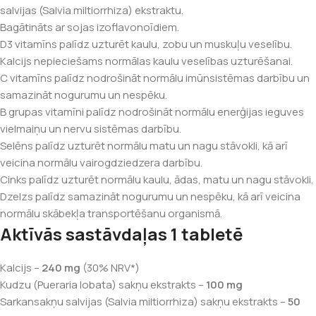
salvijas (Salvia miltiorrhiza) ekstraktu.
Bagātināts ar sojas izoflavonoīdiem.
D3 vitamīns palīdz uzturēt kaulu, zobu un muskuļu veselību.
Kalcijs nepieciešams normālas kaulu veselības uzturēšanai.
C vitamīns palīdz nodrošināt normālu imūnsistēmas darbību un
samazināt nogurumu un nespēku.
B grupas vitamīni palīdz nodrošināt normālu enerģijas ieguves
vielmaiņu un nervu sistēmas darbību.
Selēns palīdz uzturēt normālu matu un nagu stāvokli, kā arī
veicina normālu vairogdziedzera darbību.
Cinks palīdz uzturēt normālu kaulu, ādas, matu un nagu stāvokli.
Dzelzs palīdz samazināt nogurumu un nespēku, kā arī veicina
normālu skābekļa transportēšanu organismā.
Aktīvās sastāvdaļas 1 tabletē
Kalcijs –
240 mg
(30% NRV*)
Kudzu (Pueraria lobata) sakņu ekstrakts –
100 mg
Sarkansakņu salvijas (Salvia miltiorrhiza) sakņu ekstrakts –
50