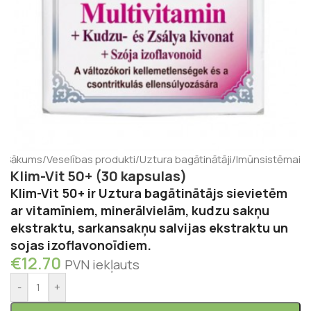
Sākums
/
Veselības produkti
/
Uztura bagātinātāji
/
Imūnsistēmai
Klim-Vit 50+ (30 kapsulas)
Klim-Vit 50+ ir Uztura bagātinātājs sievietēm
ar vitamīniem, minerālvielām, kudzu sakņu
ekstraktu, sarkansakņu salvijas ekstraktu un
sojas izoflavonoīdiem.
€
12.70
PVN iekļauts
-
+