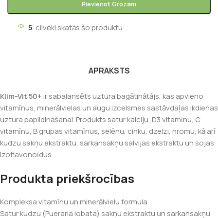
Pievienot Grozam
5
cilvēki skatās šo produktu
APRAKSTS
Klim-Vit 50+
ir sabalansēts uztura bagātinātājs, kas apvieno
vitamīnus, minerālvielas un augu izcelsmes sastāvdaļas ikdienas
uztura papildināšanai. Produkts satur kalciju, D3 vitamīnu, C
vitamīnu, B grupas vitamīnus, selēnu, cinku, dzelzi, hromu, kā arī
kudzu sakņu ekstraktu, sarkansakņu salvijas ekstraktu un sojas
izoflavonoīdus.
Produkta priekšrocības
Kompleksa vitamīnu un minerālvielu formula.
Satur kudzu (Pueraria lobata) sakņu ekstraktu un sarkansakņu