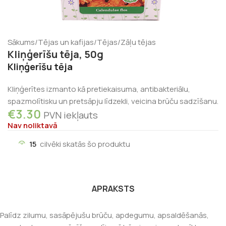
Sākums
/
Tējas un kafijas
/
Tējas
/
Zāļu tējas
Kliņģerīšu tēja, 50g
Kliņģerīšu tēja
Kliņģerītes izmanto kā pretiekaisuma, antibakteriālu,
spazmolītisku un pretsāpju līdzekli, veicina brūču sadzīšanu.
€
3.30
PVN iekļauts
Nav noliktavā
15
cilvēki skatās šo produktu
APRAKSTS
Palīdz zilumu, sasāpējušu brūču, apdegumu, apsaldēšanās,