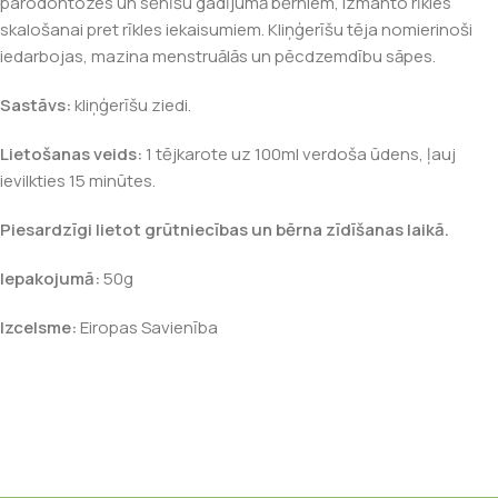
parodontozes un sēnīšu gadījumā bērniem, izmanto rīkles
skalošanai pret rīkles iekaisumiem. Kliņģerīšu tēja nomierinoši
iedarbojas, mazina menstruālās un pēcdzemdību sāpes.
Sastāvs:
kliņģerīšu ziedi.
Lietošanas veids:
1 tējkarote uz 100ml verdoša ūdens, ļauj
ievilkties 15 minūtes.
Piesardzīgi lietot grūtniecības un bērna zīdīšanas laikā.
Iepakojumā:
50g
Izcelsme:
Eiropas Savienība