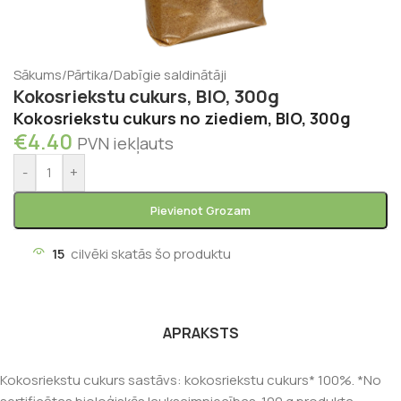
Sākums
/
Pārtika
/
Dabīgie saldinātāji
Kokosriekstu cukurs, BIO, 300g
Kokosriekstu cukurs no ziediem, BIO, 300g
€
4.40
PVN iekļauts
-
+
Pievienot Grozam
15
cilvēki skatās šo produktu
APRAKSTS
Kokosriekstu cukurs sastāvs: kokosriekstu cukurs* 100%. *No