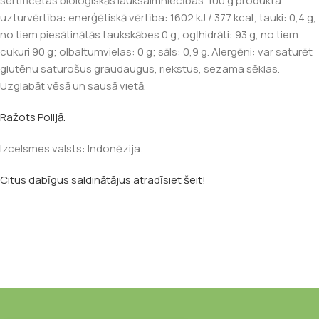
sertificētas bioloģiskās lauksaimniecības. 100 g produkta
uzturvērtība: enerģētiskā vērtība: 1602 kJ / 377 kcal; tauki: 0,4 g,
no tiem piesātinātās taukskābes 0 g; ogļhidrāti: 93 g, no tiem
cukuri 90 g; olbaltumvielas: 0 g; sāls: 0,9 g. Alergēni: var saturēt
glutēnu saturošus graudaugus, riekstus, sezama sēklas.
Uzglabāt vēsā un sausā vietā.
Ražots Polijā.
Izcelsmes valsts: Indonēzija.
Citus dabīgus saldinātājus atradīsiet šeit!