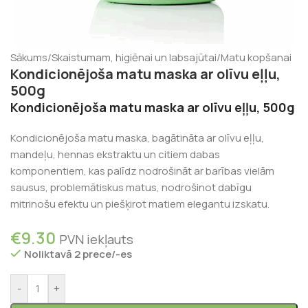
Sākums
/
Skaistumam, higiēnai un labsajūtai
/
Matu kopšanai
Kondicionējoša matu maska ar olīvu eļļu,
500g
Kondicionējoša matu maska ar olīvu eļļu, 500g
Kondicionējoša matu maska, bagātināta ar olīvu eļļu,
mandeļu, hennas ekstraktu un citiem dabas
komponentiem, kas palīdz nodrošināt ar barības vielām
sausus, problemātiskus matus, nodrošinot dabīgu
mitrinošu efektu un piešķirot matiem elegantu izskatu.
€
9.30
PVN iekļauts
Noliktavā 2 prece/-es
-
+