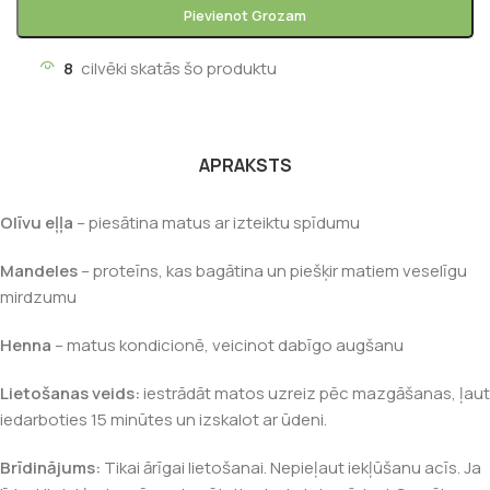
Pievienot Grozam
8
cilvēki skatās šo produktu
APRAKSTS
Olīvu eļļa
– piesātina matus ar izteiktu spīdumu
Mandeles
– proteīns, kas bagātina un piešķir matiem veselīgu
mirdzumu
Henna
– matus kondicionē, veicinot dabīgo augšanu
Lietošanas veids:
iestrādāt matos uzreiz pēc mazgāšanas, ļaut
iedarboties 15 minūtes un izskalot ar ūdeni.
Brīdinājums:
Tikai ārīgai lietošanai. Nepieļaut iekļūšanu acīs. Ja