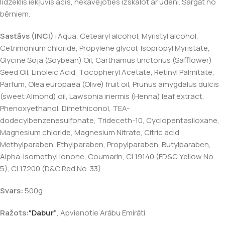
līdzeklis iekļuvis acīs, nekavējoties izskalot ar ūdeni. Sargāt no
bērniem.
Sastāvs (INCI):
Aqua, Cetearyl alcohol, Myristyl alcohol,
Cetrimonium chloride, Propylene glycol, Isopropyl Myristate,
Glycine Soja (Soybean) Oil, Carthamus tinctorius (Safflower)
Seed Oil, Linoleic Acid, Tocopheryl Acetate, Retinyl Palmitate,
Parfum, Olea europaea (Olive) fruit oil, Prunus amygdalus dulcis
(sweet Almond) oil, Lawsonia inermis (Henna) leaf extract,
Phenoxyethanol, Dimethiconol, TEA-
dodecylbenzenesulfonate, Trideceth-10, Cyclopentasiloxane,
Magnesium chloride, Magnesium Nitrate, Citric acid,
Methylparaben, Ethylparaben, Propylparaben, Butylparaben,
Alpha-isomethyl ionone, Coumarin, CI 19140 (FD&C Yellow No.
5), CI 17200 (D&C Red No. 33)
Svars:
500g
Ražots:
“Dabur”
,
Apvienotie Arābu Emirāti