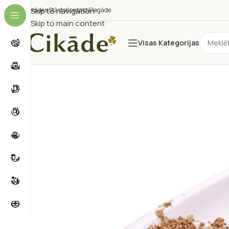
Cikādes Stāsts
Skip to navigation
Kontakti
Piegāde
Skip to main content
Visas Kategorijas