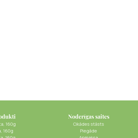
odukti
Noderīgas saites
ta, 160g
Cikādes stāsts
a, 160g
Piegāde
ta, 160g
Apmaksa