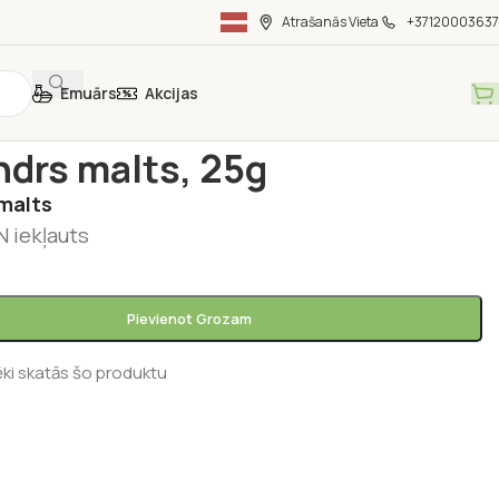
Atrašanās Vieta
+37120003637
Emuārs
Akcijas
vielas
/
Garšaugi
/
Koriandrs malts, 25g
ndrs malts, 25g
 malts
 iekļauts
Pievienot Grozam
ēki skatās šo produktu