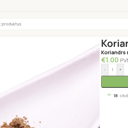
Sākums
/
Garš
Koria
Koriandrs
€
1.00
PVN
-
+
18
cilv