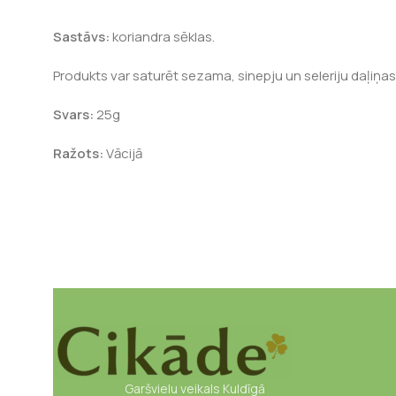
Sastāvs:
koriandra sēklas.
Produkts var saturēt sezama, sinepju un seleriju daļiņas
Svars:
25g
Ražots:
Vācijā
Garšvielu veikals Kuldīgā