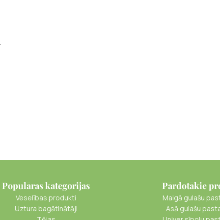
.
Populāras kategorijas
Pārdotākie pr
Veselības produkti
Maigā gulašu pas
Uztura bagātinātāji
Asā gulašu past
Tējas
Univer sīpolu pas