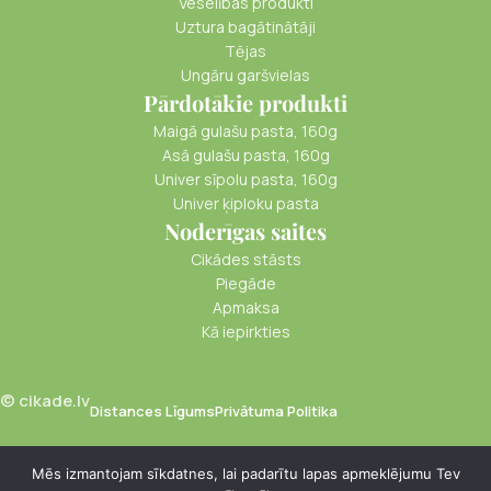
Veselības produkti
Uztura bagātinātāji
Tējas
Ungāru garšvielas
Pārdotākie produkti
Maigā gulašu pasta, 160g
Asā gulašu pasta, 160g
Univer sīpolu pasta, 160g
Univer ķiploku pasta
Noderīgas saites
Cikādes stāsts
Piegāde
Apmaksa
Kā iepirkties
© cikade.lv
Distances Līgums
Privātuma Politika
Mēs izmantojam sīkdatnes, lai padarītu lapas apmeklējumu Tev