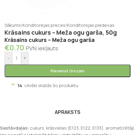
Sākums
/
Konditorejas preces
/
Konditorejas piedevas
Krāsains cukurs – Meža ogu garša, 50g
Krāsains cukurs – Meža ogu garša
€
0.70
PVN iekļauts
-
+
Pievienot Grozam
14
cilvēki skatās šo produktu
APRAKSTS
Sastāvdaļas:
cukurs, krāsvielas (E123, E122, E133), aromatizētāji.