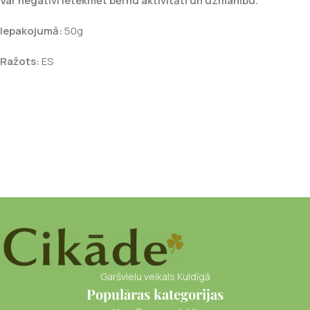
Var negatīvi ietekmēt bērnu aktivitāti un uzmanību.
Iepakojumā:
50g
Ražots:
ES
Garšvielu veikals Kuldīgā
Populāras kategorijas