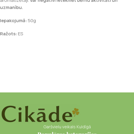
aromatizētāji.
Var negatīvi ietekmēt bērnu aktivitāti un
uzmanību.
Iepakojumā:
50g
Ražots:
ES
Garšvielu veikals Kuldīgā