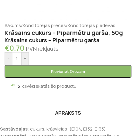
Sākums
/
Konditorejas preces
/
Konditorejas piedevas
Krāsains cukurs – Piparmētru garša, 50g
Krāsains cukurs – Piparmētru garša
€
0.70
PVN iekļauts
-
+
Pievienot Grozam
5
cilvēki skatās šo produktu
APRAKSTS
Sastāvdaļas:
cukurs, krāsvielas: (E104, E132, E133),