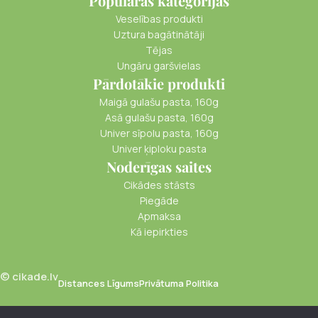
Populāras kategorijas
Veselības produkti
Uztura bagātinātāji
Tējas
Ungāru garšvielas
Pārdotākie produkti
Maigā gulašu pasta, 160g
Asā gulašu pasta, 160g
Univer sīpolu pasta, 160g
Univer ķiploku pasta
Noderīgas saites
Cikādes stāsts
Piegāde
Apmaksa
Kā iepirkties
© cikade.lv
Distances Līgums
Privātuma Politika