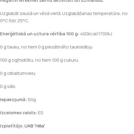
negatīvi ietekmēt bērnu aktivitāti un uzmanību.
Uzglabāt sausā un vēsā vietā. Uzglabāšanas temperatūra: no
0°C līdz 25°C.
Enerģētiskā un uztura vērtība 100 g:
400kcal/1700kJ
0 g tauku, no tiem 0 g piesātināto taukskābju
100 g ogļhidrātu, no tiem 100 g cukuru
0 g olbaltumvielu
0 g sāls.
Iepakojumā:
50g
Izcelsmes valsts:
ES
Izplatītājs:
UAB “Hilla”