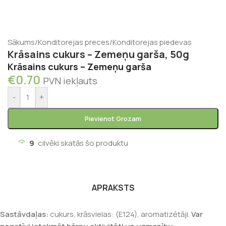
Sākums
/
Konditorejas preces
/
Konditorejas piedevas
Krāsains cukurs – Zemeņu garša, 50g
Krāsains cukurs – Zemeņu garša
€
0.70
PVN iekļauts
-
+
Pievienot Grozam
9
cilvēki skatās šo produktu
APRAKSTS
Sastāvdaļas:
cukurs, krāsvielas: (E124), aromatizētāji.
Var