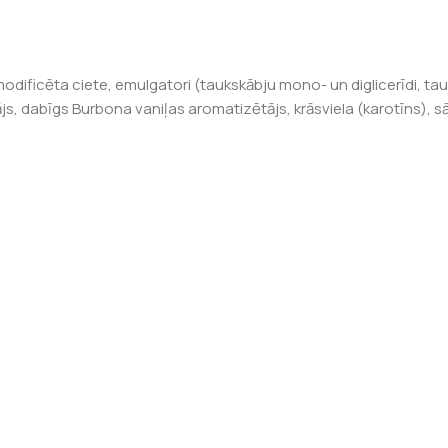
modificēta ciete, emulgatori (taukskābju mono- un diglicerīdi, tau
ājs, dabīgs Burbona vaniļas aromatizētājs, krāsviela (karotīns), sā