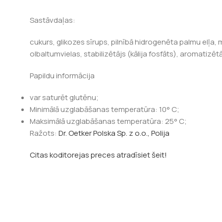
Sastāvdaļas:
cukurs, glikozes sīrups, pilnībā hidrogenēta palmu elļa, 
olbaltumvielas, stabilizētājs (kālija fosfāts), aromatizēt
Papildu informācija
var saturēt glutēnu;
Minimālā uzglabāšanas temperatūra: 10° C;
Maksimālā uzglabāšanas temperatūra: 25° C;
Ražots:
Dr. Oetker Polska Sp. z o.o., Polija
Citas koditorejas preces atradīsiet šeit!