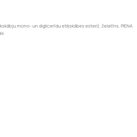
kskābju mono- un diglicerīdu etiķskābes esteri), želatīns, PIENA
ls