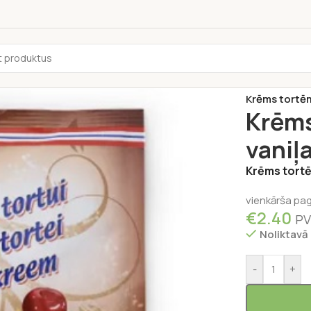
Sākums
/
Kond
Krēms tortēm
Krēms
vaniļ
Krēms tortē
vienkārša pa
€
2.40
PV
Noliktavā
-
+