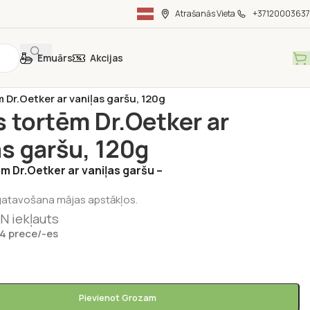
Atrašanās Vieta
+37120003637
Emuārs
Akcijas
itorejas preces
/
Konditorejas piedevas
/
 Dr.Oetker ar vaniļas garšu, 120g
 tortēm Dr.Oetker ar
as garšu, 120g
m Dr.Oetker ar vaniļas garšu –
gatavošana mājas apstākļos.
N iekļauts
 4 prece/-es
Pievienot Grozam