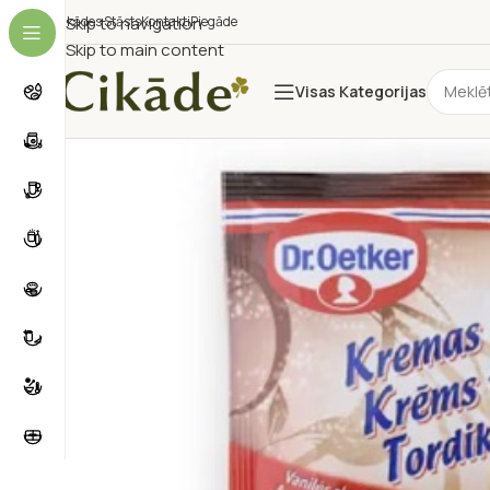
Cikādes Stāsts
Skip to navigation
Kontakti
Piegāde
Skip to main content
Visas Kategorijas