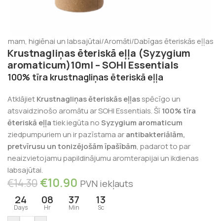
stumam, higiēnai un labsajūtai
/
Aromāti
/
Dabīgas ēteriskās eļļas
Krustnagliņas ēteriskā eļļa (Syzygium
aromaticum)10ml – SOHI Essentials
100% tīra krustnagliņas ēteriskā eļļa
Atklājiet
Krustnagliņas ēteriskās eļļas
spēcīgo un
atsvaidzinošo aromātu ar SOHI Essentials. Šī
100% tīra
ēteriskā eļļa
tiek iegūta no
Syzygium aromaticum
ziedpumpuriem un ir pazīstama ar
antibakteriālām,
pretvīrusu un tonizējošām īpašībām
, padarot to par
neaizvietojamu papildinājumu aromterapijai un ikdienas
labsajūtai.
€
10.90
€
14.30
PVN iekļauts
24
08
37
13
Days
Hr
Min
Sc