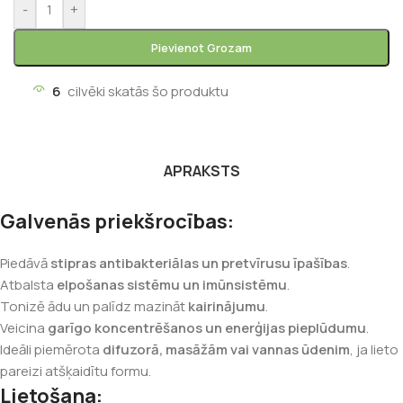
-
+
Pievienot Grozam
6
cilvēki skatās šo produktu
APRAKSTS
Galvenās priekšrocības:
Piedāvā
stipras antibakteriālas un pretvīrusu īpašības
.
Atbalsta
elpošanas sistēmu un imūnsistēmu
.
Tonizē ādu un palīdz mazināt
kairinājumu
.
Veicina
garīgo koncentrēšanos un enerģijas pieplūdumu
.
Ideāli piemērota
difuzorā, masāžām vai vannas ūdenim
, ja lieto
pareizi atšķaidītu formu.
Lietošana: