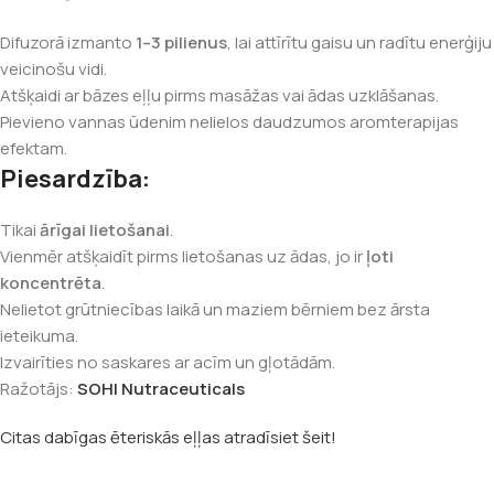
Difuzorā izmanto
1–3 pilienus
, lai attīrītu gaisu un radītu enerģiju
veicinošu vidi.
Atšķaidi ar bāzes eļļu pirms masāžas vai ādas uzklāšanas.
Pievieno vannas ūdenim nelielos daudzumos aromterapijas
efektam.
Piesardzība:
Tikai
ārīgai lietošanai
.
Vienmēr atšķaidīt pirms lietošanas uz ādas, jo ir
ļoti
koncentrēta
.
Nelietot grūtniecības laikā un maziem bērniem bez ārsta
ieteikuma.
Izvairīties no saskares ar acīm un gļotādām.
Ražotājs:
SOHI Nutraceuticals
Citas dabīgas ēteriskās eļļas atradīsiet šeit!