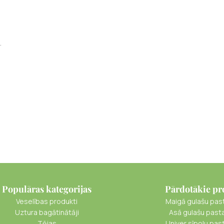
.
Populāras kategorijas
Pārdotākie pr
Veselības produkti
Maigā gulašu pas
Uztura bagātinātāji
Asā gulašu past
Tējas
Univer sīpolu pas