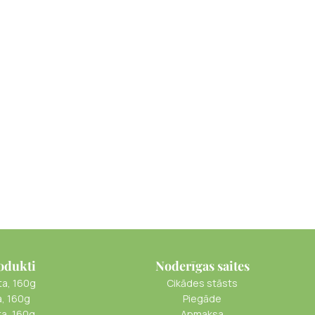
odukti
Noderīgas saites
ta, 160g
Cikādes stāsts
a, 160g
Piegāde
ta, 160g
Apmaksa