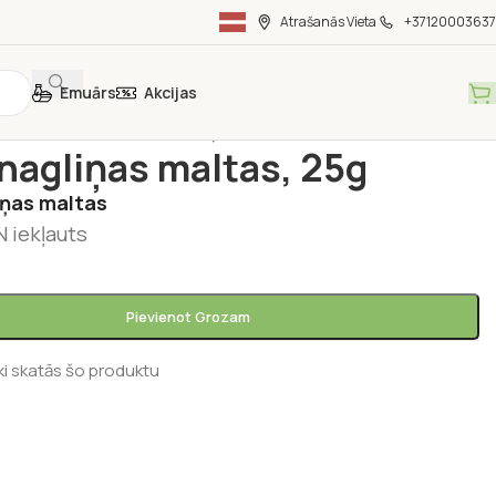
Atrašanās Vieta
+37120003637
Emuārs
Akcijas
vielas
/
Garšaugi
/
Krustnagliņas maltas, 25g
nagliņas maltas, 25g
iņas maltas
 iekļauts
Pievienot Grozam
ki skatās šo produktu