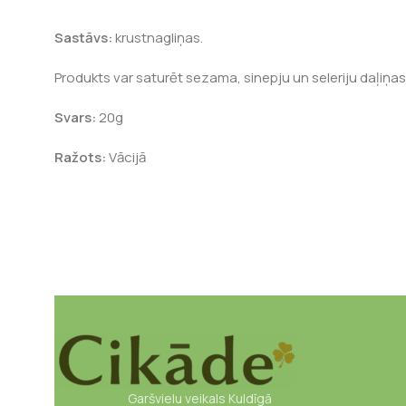
Sastāvs:
krustnagliņas.
Produkts var saturēt sezama, sinepju un seleriju daļiņas
Svars:
20g
Ražots:
Vācijā
Garšvielu veikals Kuldīgā