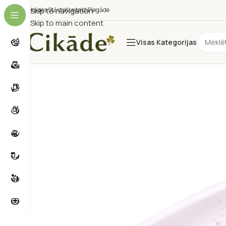
Cikādes Stāsts
Skip to navigation
Kontakti
Piegāde
Skip to main content
Visas Kategorijas