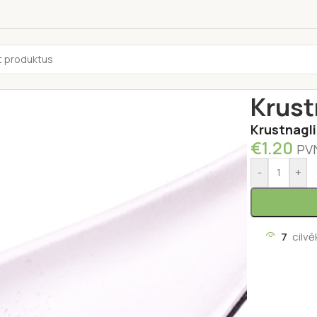
Sākums
/
Garš
Krust
Krustnagl
€
1.20
PVN
-
+
7
cilvē