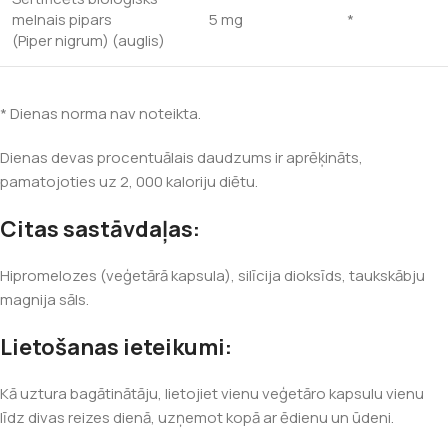
melnais pipars
5 mg
*
(Piper nigrum) (auglis)
* Dienas norma nav noteikta.
Dienas devas procentuālais daudzums ir aprēķināts,
pamatojoties uz 2, 000 kaloriju diētu.
Citas sastāvdaļas:
Hipromelozes (veģetārā kapsula), silīcija dioksīds, taukskābju
magnija sāls.
Lietošanas ieteikumi:
Kā uztura bagātinātāju, lietojiet vienu veģetāro kapsulu vienu
līdz divas reizes dienā, uzņemot kopā ar ēdienu un ūdeni.