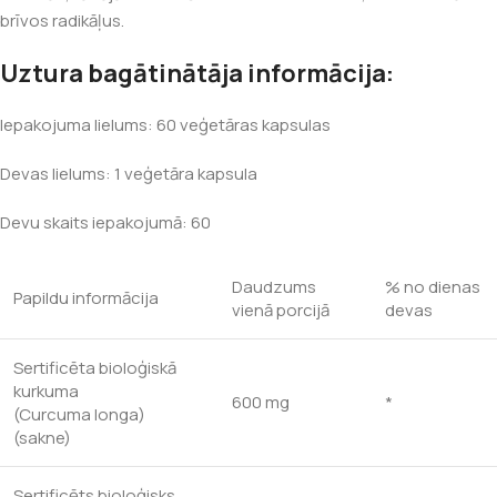
brīvos radikāļus.
Uztura bagātinātāja informācija:
Iepakojuma lielums: 60 veģetāras kapsulas
Devas lielums: 1 veģetāra kapsula
Devu skaits iepakojumā: 60
Daudzums
% no dienas
Papildu informācija
vienā porcijā
devas
Sertificēta bioloģiskā
kurkuma
600 mg
*
(Curcuma longa)
(sakne)
Sertificēts bioloģisks