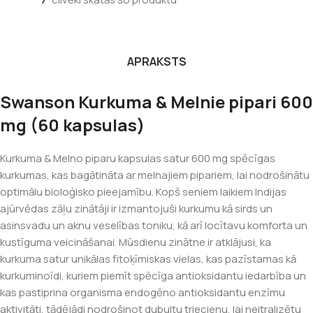
APRAKSTS
Swanson Kurkuma & Melnie pipari 600
mg (60 kapsulas)
Kurkuma & Melno piparu kapsulas satur 600 mg spēcīgas
kurkumas, kas bagātināta ar melnajiem pipariem, lai nodrošinātu
optimālu bioloģisko pieejamību. Kopš seniem laikiem Indijas
ajūrvēdas zāļu zinātāji ir izmantojuši kurkumu kā sirds un
asinsvadu un aknu veselības toniku, kā arī locītavu komforta un
kustīguma veicināšanai. Mūsdienu zinātne ir atklājusi, ka
kurkuma satur unikālas fitoķīmiskas vielas, kas pazīstamas kā
kurkuminoīdi, kuriem piemīt spēcīga antioksidantu iedarbība un
kas pastiprina organisma endogēno antioksidantu enzīmu
aktivitāti, tādējādi nodrošinot dubultu triecienu, lai neitralizētu