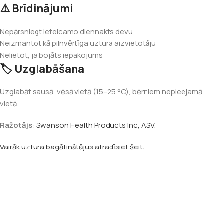
⚠️ Brīdinājumi
Nepārsniegt ieteicamo diennakts devu
Neizmantot kā pilnvērtīga uztura aizvietotāju
Nelietot, ja bojāts iepakojums
🏷️ Uzglabāšana
Uzglabāt sausā, vēsā vietā (15–25 °C), bērniem nepieejamā
vietā.
Ražotājs
:
Swanson Health Products Inc, ASV.
Vairāk uztura bagātinātājus atradīsiet šeit: