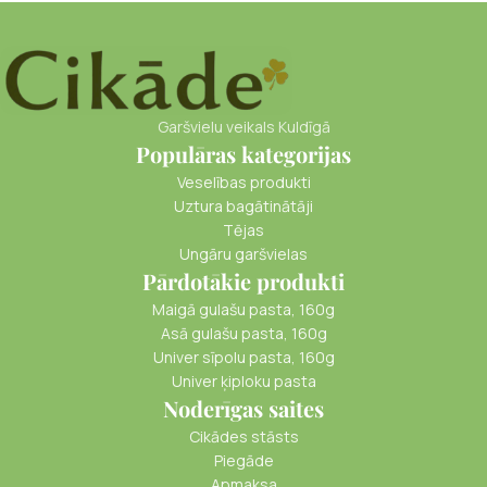
Garšvielu veikals Kuldīgā
Populāras kategorijas
Veselības produkti
Uztura bagātinātāji
Tējas
Ungāru garšvielas
Pārdotākie produkti
Maigā gulašu pasta, 160g
Asā gulašu pasta, 160g
Univer sīpolu pasta, 160g
Univer ķiploku pasta
Noderīgas saites
Cikādes stāsts
Piegāde
Apmaksa