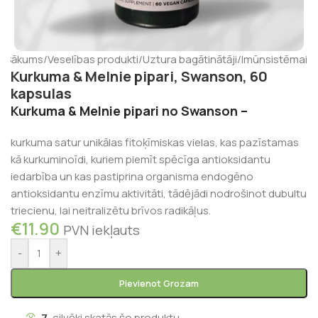
Sākums
/
Veselības produkti
/
Uztura bagātinātāji
/
Imūnsistēmai
Kurkuma & Melnie pipari, Swanson, 60
kapsulas
Kurkuma & Melnie pipari no Swanson –
kurkuma satur unikālas fitoķīmiskas vielas, kas pazīstamas
kā kurkuminoīdi, kuriem piemīt spēcīga antioksidantu
iedarbība un kas pastiprina organisma endogēno
antioksidantu enzīmu aktivitāti, tādējādi nodrošinot dubultu
triecienu, lai neitralizētu brīvos radikāļus.
€
11.90
PVN iekļauts
-
+
Pievienot Grozam
7
cilvēki skatās šo produktu