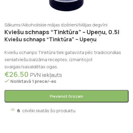
Sākums
/
Alkoholiskie mājas dzērieni
/
Mājas degvīni
Kviešu schnaps “Tinktūra” – Upeņu, 0.5l
Kviešu schnaps “Tinktūra” – Upeņu
Kviešu schanps Tinktūra tiek gatavota pēc tradicionālas
senlatviešu balzāma receptes, izmantojot
svaigas/sasaldētas ogas.
€
26.50
PVN iekļauts
Noliktavā 1 prece/-es
Pievienot Grozam
6
cilvēki skatās šo produktu