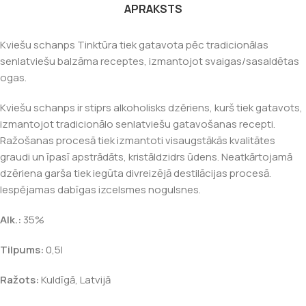
APRAKSTS
Kviešu schanps Tinktūra tiek gatavota pēc tradicionālas
senlatviešu balzāma receptes, izmantojot svaigas/sasaldētas
ogas.
Kviešu schanps ir stiprs alkoholisks dzēriens, kurš tiek gatavots,
izmantojot tradicionālo senlatviešu gatavošanas recepti.
Ražošanas procesā tiek izmantoti visaugstākās kvalitātes
graudi un īpasī apstrādāts, kristāldzidrs ūdens. Neatkārtojamā
dzēriena garša tiek iegūta divreizējā destilācijas procesā.
Iespējamas dabīgas izcelsmes nogulsnes.
Alk.:
35%
Tilpums:
0,5l
Ražots:
Kuldīgā, Latvijā