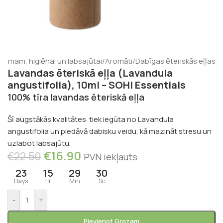
stumam, higiēnai un labsajūtai
/
Aromāti
/
Dabīgas ēteriskās eļļas
Lavandas ēteriskā eļļa (Lavandula
angustifolia), 10ml – SOHI Essentials
100% tīra lavandas ēteriskā eļļa
Šī augstākās kvalitātes tiek iegūta no Lavandula
angustifolia un piedāvā dabisku veidu, kā mazināt stresu un
uzlabot labsajūtu.
€
16.90
€
22.50
PVN iekļauts
23
15
29
30
Days
Hr
Min
Sc
-
+
Pievienot Grozam