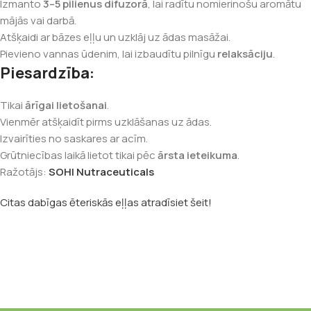
Izmanto
3–5 pilienus difuzorā
, lai radītu nomierinošu aromātu
mājās vai darbā.
Atšķaidi ar bāzes eļļu un uzklāj uz ādas masāžai.
Pievieno vannas ūdenim, lai izbaudītu pilnīgu
relaksāciju
.
Piesardzība:
Tikai
ārīgai lietošanai
.
Vienmēr atšķaidīt pirms uzklāšanas uz ādas.
Izvairīties no saskares ar acīm.
Grūtniecības laikā lietot tikai pēc
ārsta ieteikuma
.
Ražotājs:
SOHI Nutraceuticals
Citas dabīgas ēteriskās eļļas atradīsiet šeit!