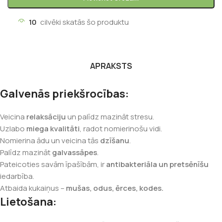
10
cilvēki skatās šo produktu
APRAKSTS
Galvenās priekšrocības:
Veicina
relaksāciju
un palīdz mazināt stresu.
Uzlabo
miega kvalitāti
, radot nomierinošu vidi.
Nomierina ādu un veicina tās
dzīšanu
.
Palīdz mazināt
galvassāpes
.
Pateicoties savām īpašībām, ir
antibakteriāla un pretsēnīšu
iedarbība.
Atbaida kukaiņus –
mušas, odus, ērces, kodes.
Lietošana: