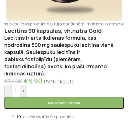
kums
/
Veselības produkti
/
Uztura bagātinātāji
/
Prātam un atmiņai
Lecitīns 90 kapsulas, vh.nutra Gold
Lecitīns ir ērta ikdienas formula, kas
nodrošina
500 mg saulespuķu lecitīna vienā
kapsulā
. Saulespuķu lecitīns ir
dabisks
fosfolipīdu
(piemēram,
fosfatidilholīna) avots, ko plaši izmanto
ikdienas uzturā.
€
8.90
€
15.90
PVN iekļauts
-
+
Pievienot Grozam
19
cilvēki skatās šo produktu