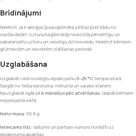
Brīdinājumi
Nelietot, ja ir alerģija (paaugstināta jutība) pret kādu no
sastāvdaļām. Uztura bagātinātāji neaizstāj pilnvērtīgu un
sabalansētu uzturu un veselīgu dzīvesveidu. Nelietot bērniem,
grūtniecēm un sievietēm zīdīšanas periodā.
Uzglabāšana
Uzglabāt cieši noslēgtu iepakojumu
5–25 °C
temperatūrā.
Sargāt no tieša karstuma, mitruma un saules stariem.
Neuzglabāt ilgāk kā
6 mēnešus pēc atvēršanas
. Glabāt bērniem
nepieejamā vietā.
Neto masa:
55,8 g
Ieteicams līdz:
datums un partijas numurs norādīti uz
iepakojuma apakšas.