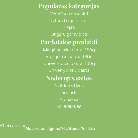
Populāras kategorijas
Veselības produkti
Uztura bagātinātāji
Tējas
Ungāru garšvielas
Pārdotākie produkti
Maigā gulašu pasta, 160g
Asā gulašu pasta, 160g
Univer sīpolu pasta, 160g
Univer ķiploku pasta
Noderīgas saites
Cikādes stāsts
Piegāde
Apmaksa
Kā iepirkties
© cikade.lv
Distances Līgums
Privātuma Politika