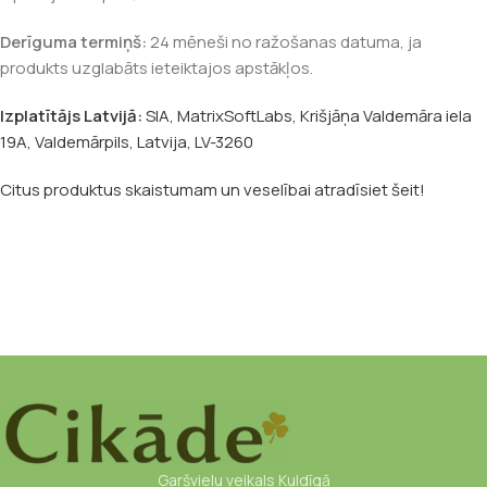
Derīguma termiņš:
24 mēneši no ražošanas datuma, ja
produkts uzglabāts ieteiktajos apstākļos.
Izplatītājs Latvijā:
SIA, MatrixSoftLabs, Krišjāņa Valdemāra iela
19A, Valdemārpils, Latvija, LV-3260
Citus produktus skaistumam un veselībai atradīsiet šeit!
Garšvielu veikals Kuldīgā