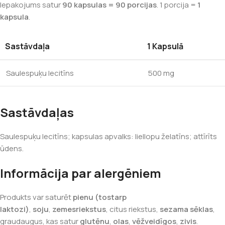
Iepakojums satur
90 kapsulas = 90 porcijas
. 1 porcija =
1
kapsula
.
Sastāvdaļa
1 Kapsulā
Saulespuķu lecitīns
500 mg
Sastāvdaļas
Saulespuķu lecitīns; kapsulas apvalks: liellopu želatīns; attīrīts
ūdens.
Informācija par alergēniem
Produkts var saturēt
pienu (tostarp
laktozi)
,
soju
,
zemesriekstus
, citus riekstus,
sezama sēklas
,
graudaugus, kas satur
glutēnu
,
olas
,
vēžveidīgos
,
zivis
.