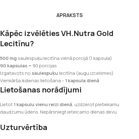
APRAKSTS
Kāpēc izvēlēties VH.Nutra Gold
Lecitīnu?
500 mg
saulespuķu lecitīna vienā porcijā (1 kapsula)
90 kapsulas
= 90 porcijas
Izgatavots no
saulespuķu
lecitīna (augu izcelsmes)
Vienkārša ikdienas lietošana –
1 kapsula dienā
Lietošanas norādījumi
Lietot
1 kapsulu vienu reizi dienā
, uzdzerot pietiekamu
daudzumu ūdens. Nepārsniegt ieteicamo dienas devu.
Uzturvērtība