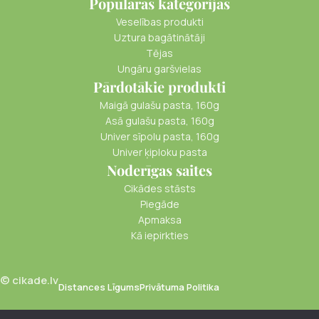
Populāras kategorijas
Veselības produkti
Uztura bagātinātāji
Tējas
Ungāru garšvielas
Pārdotākie produkti
Maigā gulašu pasta, 160g
Asā gulašu pasta, 160g
Univer sīpolu pasta, 160g
Univer ķiploku pasta
Noderīgas saites
Cikādes stāsts
Piegāde
Apmaksa
Kā iepirkties
© cikade.lv
Distances Līgums
Privātuma Politika