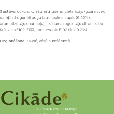
Sastāvs:
cukurs, kviešu milti, ūdens, cietinātājs (guāra sveķi),
daļēji hidrogenēti augu tauki (palmu, rapšu(6,02%),
aromatizētājs (mandeļu), skābuma regulētājs citronskābe,
Krāsviela E102, E133, konservants E102 (līdz 0,2%)
Uzglabāšana
:
sausā, vēsā, tumšā vietā.
Garšvielu veikals Kuldīgā