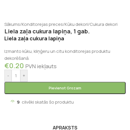
Sākums
/
Konditorejas preces
/
Kūku dekori
/
Cukura dekori
Liela zaļa cukura lapiņa, 1 gab.
Liela zaļa cukura lapiņa
Izmanto kūku, kliņģeru un citu konditorejas produktu
dekorēšanā.
€
0.20
PVN iekļauts
-
+
Pievienot Grozam
9
cilvēki skatās šo produktu
APRAKSTS