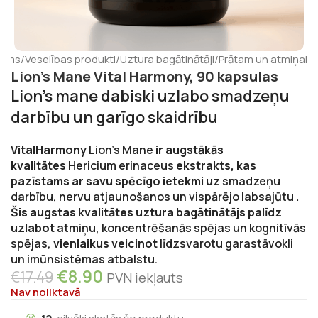
kums
/
Veselības produkti
/
Uztura bagātinātāji
/
Prātam un atmiņai
Lion’s Mane Vital Harmony, 90 kapsulas
Lion’s mane dabiski uzlabo smadzeņu
darbību un garīgo skaidrību
VitalHarmony
Lion’s Mane
ir augstākās
kvalitātes
Hericium erinaceus
ekstrakts, kas
pazīstams ar savu spēcīgo ietekmi uz
smadzeņu
darbību, nervu atjaunošanos un vispārējo labsajūtu
.
Šis augstas kvalitātes uztura bagātinātājs palīdz
uzlabot
atmiņu, koncentrēšanās spējas un kognitīvās
spējas,
vienlaikus veicinot
līdzsvarotu garastāvokli
un imūnsistēmas atbalstu.
€
8.90
€
17.49
PVN iekļauts
Nav noliktavā