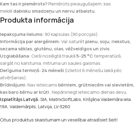
Kam tas ir piemērots?
Piemērots pieaugušajiem, kas
meklē
dabisku smadzeņu un nervu atbalstu
.
Produkta informācija
Iepakojuma lielums:
90 kapsulas (90 porcijas).
Informācija par alergēniem:
Var saturēt
pienu, soju, riekstus,
sezama sēklas, glutēnu, olas, vēžveidīgos un zivis
.
Uzglabāšana:
Cieši noslēgtā traukā
5–25 °C
temperatūrā,
sargāt no karstuma, mitruma un saules gaismas.
Derīguma termiņš:
24 mēneši
(izlietot 6 mēnešu laikā pēc
atvēršanas).
Brīdinājumi:
Nav ieteicams
bērniem, grūtniecēm vai sievietēm,
kas baro bērnu ar krūti
. Nepārsniegt ieteicamo dienas devu.
Izplatītājs Latvijā:
SIA, MatrixSoftLabs, Krišjāņa Valdemāra iela
19A, Valdemārpils, Latvija, LV-3260
Citus produktus skaistumam un veselībai atradīsiet šeit!