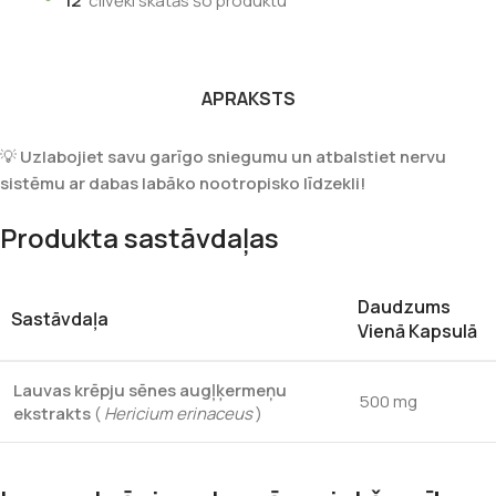
12
cilvēki skatās šo produktu
APRAKSTS
💡
Uzlabojiet savu garīgo sniegumu un atbalstiet nervu
sistēmu ar dabas labāko nootropisko līdzekli!
Produkta sastāvdaļas
Daudzums
Sastāvdaļa
Vienā Kapsulā
Lauvas krēpju sēnes augļķermeņu
500 mg
ekstrakts
(
Hericium erinaceus
)