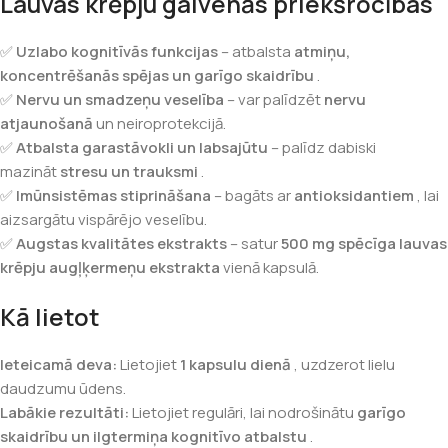
Lauvas krēpju galvenās priekšrocības
✅
Uzlabo kognitīvās funkcijas
– atbalsta
atmiņu,
koncentrēšanās spējas un garīgo skaidrību
.
✅
Nervu un smadzeņu veselība
– var palīdzēt
nervu
atjaunošanā
un neiroprotekcijā.
✅
Atbalsta garastāvokli un labsajūtu
– palīdz dabiski
mazināt
stresu un trauksmi
.
✅
Imūnsistēmas stiprināšana
– bagāts ar
antioksidantiem
, lai
aizsargātu vispārējo veselību.
✅
Augstas kvalitātes ekstrakts
– satur
500 mg spēcīga lauvas
krēpju augļķermeņu ekstrakta
vienā kapsulā.
Kā lietot
Ieteicamā deva:
Lietojiet
1 kapsulu dienā
, uzdzerot lielu
daudzumu ūdens.
Labākie rezultāti:
Lietojiet regulāri, lai nodrošinātu
garīgo
skaidrību un ilgtermiņa kognitīvo atbalstu
.