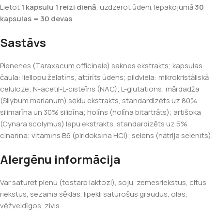
Lietot
1 kapsulu 1 reizi dienā
, uzdzerot ūdeni. Iepakojumā
30
kapsulas = 30 devas
.
Sastāvs
Pienenes (Taraxacum officinale) saknes ekstrakts; kapsulas
čaula: liellopu želatīns, attīrīts ūdens; pildviela: mikrokristāliskā
celuloze; N-acetil-L-cisteīns (NAC); L-glutations; mārdadža
(Silybum marianum) sēklu ekstrakts, standardizēts uz 80%
silimarīna un 30% silibīna; holīns (holīna bitartrāts); artišoka
(Cynara scolymus) lapu ekstrakts, standardizēts uz 5%
cinarīna; vitamīns B6 (piridoksīna HCl); selēns (nātrija selenīts).
Alergēnu informācija
Var saturēt pienu (tostarp laktozi), soju, zemesriekstus, citus
riekstus, sezama sēklas, lipekli saturošus graudus, olas,
vēžveidīgos, zivis.