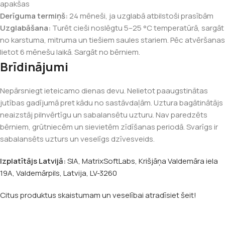
apakšas
Derīguma termiņš:
24 mēneši, ja uzglabā atbilstoši prasībām
Uzglabāšana:
Turēt cieši noslēgtu 5–25 °C temperatūrā, sargāt
no karstuma, mitruma un tiešiem saules stariem. Pēc atvēršanas
lietot 6 mēnešu laikā. Sargāt no bērniem.
Brīdinājumi
Nepārsniegt ieteicamo dienas devu. Nelietot paaugstinātas
jutības gadījumā pret kādu no sastāvdaļām. Uztura bagātinātājs
neaizstāj pilnvērtīgu un sabalansētu uzturu. Nav paredzēts
bērniem, grūtniecēm un sievietēm zīdīšanas periodā. Svarīgs ir
sabalansēts uzturs un veselīgs dzīvesveids.
Izplatītājs Latvijā:
SIA, MatrixSoftLabs, Krišjāņa Valdemāra iela
19A, Valdemārpils, Latvija, LV-3260
Citus produktus skaistumam un veselībai atradīsiet šeit!