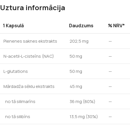
Uztura informācija
1 Kapsulā
Daudzums
% NRV*
Pienenes saknes ekstrakts
202,5 mg
—
N-acetil-L-cisteīns (NAC)
50 mg
—
L-glutations
50 mg
—
Mārdadža sēklu ekstrakts
45 mg
—
no tā silimarīns
36 mg (80%)
—
no tā silibīns
13,5 mg (30%)
—