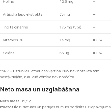
Holīns
42,5 mg
—
Artišoka lapu ekstrakts
35 mg
—
no tā cinarīns
1,75 mg (5%)
—
Vitamīns B6
1,4 mg
100%
Selēns
55 μg
100%
*NRV — uzturvielu atsauces vērtība. NRV nav noteikta tām
sastāvdaļām, kuru ailē vērtība nav norādīta.
Neto masa un uzglabāšana
Neto masa:
19,5 g
Izlietot līdz:
datums un partijas numurs norādīts uz iepakojuma