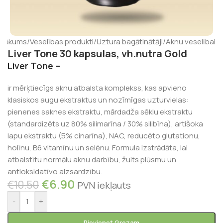
Sākums
/
Veselības produkti
/
Uztura bagātinātāji
/
Aknu veselībai
Liver Tone 30 kapsulas, vh.nutra Gold
Liver Tone
–
ir mērķtiecīgs aknu atbalsta komplekss, kas apvieno
klasiskos augu ekstraktus un nozīmīgas uzturvielas:
pienenes saknes ekstraktu, mārdadža sēklu ekstraktu
(standardizēts uz 80% silimarīna / 30% silibīna), artišoka
lapu ekstraktu (5% cinarīna), NAC, reducēto glutationu,
holīnu, B6 vitamīnu un selēnu. Formula izstrādāta, lai
atbalstītu normālu aknu darbību, žults plūsmu un
antioksidatīvo aizsardzību.
€
6.90
€
10.50
PVN iekļauts
-
+
Pievienot Grozam