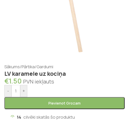
Sākums
/
Pārtika
/
Gardumi
LV karamele uz kociņa
€
1.50
PVN iekļauts
-
+
Pievienot Grozam
14
cilvēki skatās šo produktu