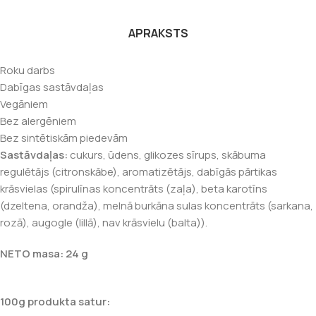
APRAKSTS
Roku darbs
Dabīgas sastāvdaļas
Vegāniem
Bez alergēniem
Bez sintētiskām piedevām
Sastāvdaļas:
cukurs, ūdens, glikozes sīrups, skābuma
regulētājs (citronskābe), aromatizētājs, dabīgās pārtikas
krāsvielas (spirulīnas koncentrāts (zaļa), beta karotīns
(dzeltena, orandža), melnā burkāna sulas koncentrāts (sarkana,
rozā), augogle (lillā), nav krāsvielu (balta)).
NETO masa: 24 g
100g produkta satur: