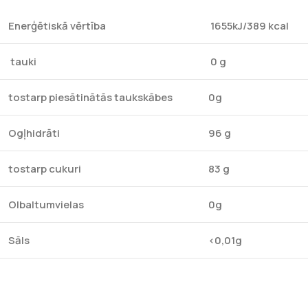
Enerģētiskā vērtība
1655kJ/389 kcal
tauki
0 g
tostarp piesātinātās taukskābes
0g
Ogļhidrāti
96 g
tostarp cukuri
83 g
Olbaltumvielas
0g
Sāls
<0,01g