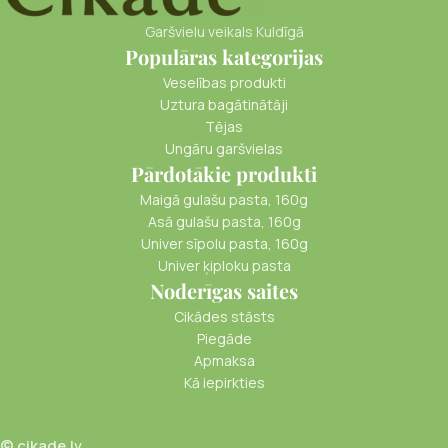
Garšvielu veikals Kuldīgā
Populāras kategorijas
Veselības produkti
Uztura bagātinātāji
Tējas
Ungāru garšvielas
Pārdotākie produkti
Maigā gulašu pasta, 160g
Asā gulašu pasta, 160g
Univer sīpolu pasta, 160g
Univer ķiploku pasta
Noderīgas saites
Cikādes stāsts
Piegāde
Apmaksa
Kā iepirkties
© cikade.lv