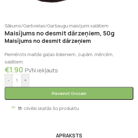
Sākums
/
Garšvielas
/
Garšaugu maisījumi salātiem
Maisījums no desmit dārzeņiem, 50g
Maisījums no desmit dārzeņiem
Piemērots maltās gaļas ēdieniem, zupām, mērcēm,
salātiem.
€
1.90
PVN iekļauts
-
+
Pievienot Grozam
11
cilvēki skatās šo produktu
APRAKSTS