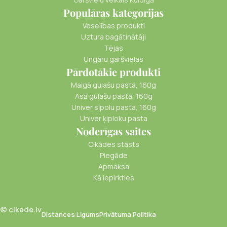
Populāras kategorijas
Veselības produkti
Uztura bagātinātāji
Tējas
Ungāru garšvielas
Pārdotākie produkti
Maigā gulašu pasta, 160g
Asā gulašu pasta, 160g
Univer sīpolu pasta, 160g
Univer ķiploku pasta
Noderīgas saites
Cikādes stāsts
Piegāde
Apmaksa
Kā iepirkties
© cikade.lv
Distances Līgums
Privātuma Politika