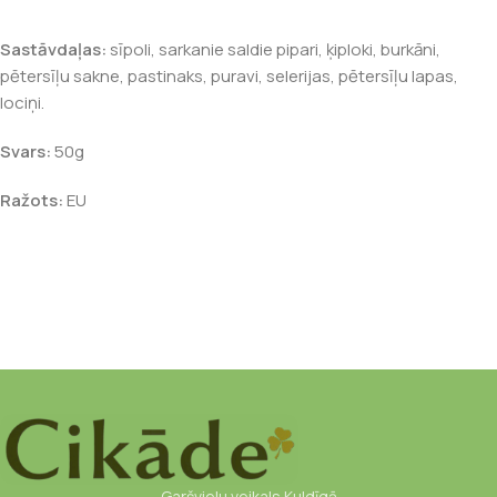
Sastāvdaļas:
sīpoli, sarkanie saldie pipari, ķiploki, burkāni,
pētersīļu sakne, pastinaks, puravi, selerijas, pētersīļu lapas,
lociņi.
Svars:
50g
Ražots:
EU
Garšvielu veikals Kuldīgā