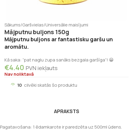
Sākums
/
Garšvielas
/
Universālie maisījumi
Mājputnu buljons 150g
Mājputnu buljons ar fantastisku garšu un
aromātu.
Kā saka: “pat naglu zupa sanāks bezgala garšīga”! 😀
€
4.40
PVN iekļauts
Nav noliktavā
10
cilvēki skatās šo produktu
APRAKSTS
Pagatavošana: 1 ēdamkarote ir paredzēta uz 500ml ūdens.