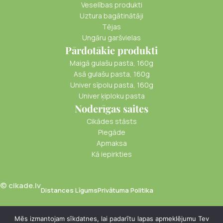
Veselības produkti
Uztura bagātinātāji
Tējas
Ungāru garšvielas
Pārdotākie produkti
Maigā gulašu pasta, 160g
Asā gulašu pasta, 160g
Univer sīpolu pasta, 160g
Univer ķiploku pasta
Noderīgas saites
Cikādes stāsts
Piegāde
Apmaksa
Kā iepirkties
© cikade.lv
Distances Līgums
Privātuma Politika
Mēs izmantojam sīkdatnes, lai padarītu lapas apmeklējumu Tev