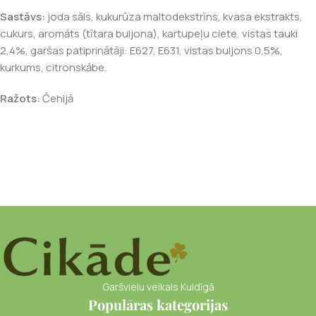
Sastāvs:
joda sāls, kukurūza maltodekstrīns, kvasa ekstrakts,
cukurs, aromāts (tītara buljona), kartupeļu ciete, vistas tauki
2,4%, garšas patiprinātāji: E627, E631, vistas buljons 0,5%,
kurkums, citronskābe.
Ražots:
Čehijā
Garšvielu veikals Kuldīgā
Populāras kategorijas