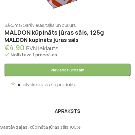
Sākums
/
Garšvielas
/
Sāls un cukurs
MALDON kūpināts jūras sāls, 125g
MALDON kūpināts jūras sāls
€
4.90
PVN iekļauts
Noliktavā 1 prece/-es
Pievienot Grozam
4
cilvēki skatās šo produktu
APRAKSTS
Sastāvdaļas:
kūpināta jūras sāls 100%