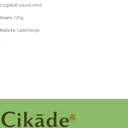
Uzglabāt sausā vietā.
Svars:
125g
Ražots:
Lielbritānijā
.