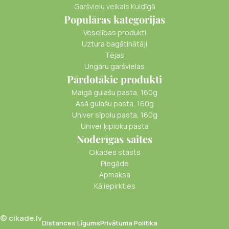
Garšvielu veikals Kuldīgā
Populāras kategorijas
Veselības produkti
Uztura bagātinātāji
Tējas
Ungāru garšvielas
Pārdotākie produkti
Maigā gulašu pasta, 160g
Asā gulašu pasta, 160g
Univer sīpolu pasta, 160g
Univer ķiploku pasta
Noderīgas saites
Cikādes stāsts
Piegāde
Apmaksa
Kā iepirkties
© cikade.lv
Distances Līgums
Privātuma Politika