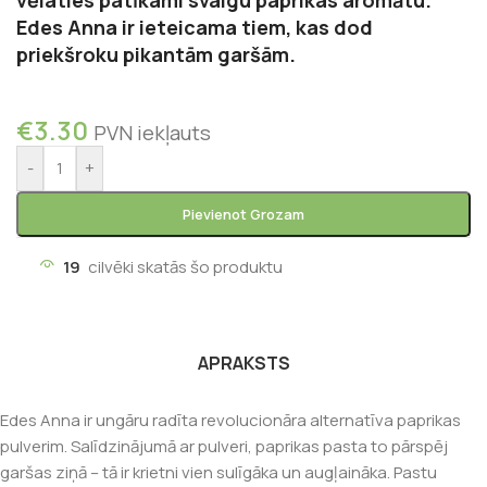
Edes Anna ir ieteicama tiem, kas dod
priekšroku pikantām garšām.
€
3.30
PVN iekļauts
-
+
Pievienot Grozam
19
cilvēki skatās šo produktu
APRAKSTS
Edes Anna ir ungāru radīta revolucionāra alternatīva paprikas
pulverim. Salīdzinājumā ar pulveri, paprikas pasta to pārspēj
garšas ziņā – tā ir krietni vien sulīgāka un augļaināka. Pastu