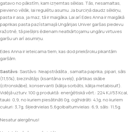
gatavo no pākstīm, kam izņemtas sēklas. Tās, nesamaltas,
pievieno vēlāk, lai regulētu asumu. Ja burciņā daudz sēkliņu,
pasta ir asa, ja maz, tā ir maigāka. Lai arī Edes Anna ir maigākā
paprikas pasta pazīstamajā Ungārijas Univer garšas piedevu
ražotnē, tā piešķirs ēdienam neatkārtojamu ungāru virtuves
garšu un arī asumiņu.
Edes Anna ir ieteicama tiem, kas dod priekšroku pikantām
garšām.
Sastāvs
: Sastāvs: Neapstrādāta , samalta paprika, pipari, sāls
(11,5%), biezinātājs (ksantāna sveķi), pārtikas skābe
(citronskābe), konservanti (kālija sorbāts, kālija metabisulf.).
Vidējā uzturv. 100 g produktā: enerģētiskā vērt.: 224 KJ/53 Kcal,
tauki: 0,9, no kuriem piesātināti 0g, ogļhidrāti: 4,1g, no kuriem
cukuri: 3,7g, šķiedrvielas 5,6golbaltumvielas: 6,9, sāls: 11,5g.
Nesatur alergēnus!