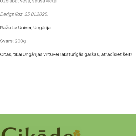
Uzglabāt vēsā, sausā vietā!
Derīgs līdz: 23.01.2025.
Ražots:
Univer, Ungārija
Svars:
200g
Citas, tikai Ungārijas virtuvei raksturīgās garšas, atradīsiet šeit!