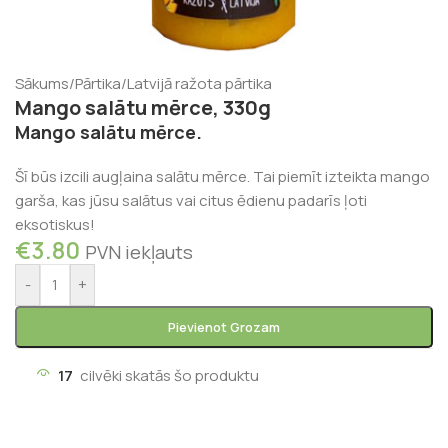
Sākums
/
Pārtika
/
Latvijā ražota pārtika
Mango salātu mērce, 330g
Mango salātu mērce.
Šī būs izcili augļaina salātu mērce. Tai piemīt izteikta mango
garša, kas jūsu salātus vai citus ēdienu padarīs ļoti
eksotiskus!
€
3.80
PVN iekļauts
-
+
Pievienot Grozam
17
cilvēki skatās šo produktu