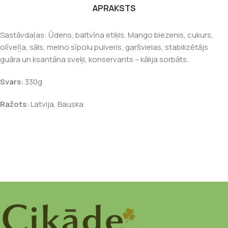
APRAKSTS
Sastāvdaļas: Ūdens, baltvīna etiķis, Mango biezenis, cukurs,
olīveļļa, sāls, melno sīpolu pulveris, garšvielas, stabilizētājs
guāra un ksantāna sveķi, konservants – kālija sorbāts.
Svars:
330g
Ražots:
Latvija, Bauska