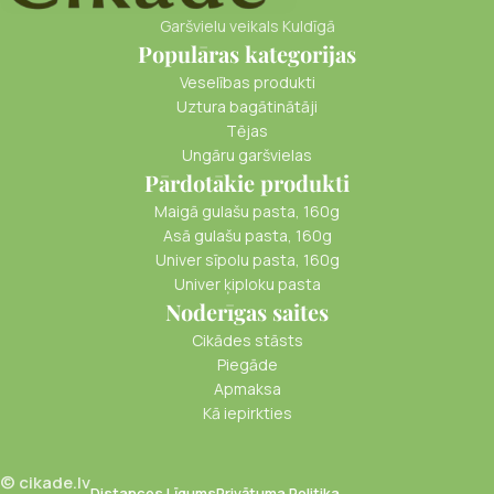
Garšvielu veikals Kuldīgā
Populāras kategorijas
Veselības produkti
Uztura bagātinātāji
Tējas
Ungāru garšvielas
Pārdotākie produkti
Maigā gulašu pasta, 160g
Asā gulašu pasta, 160g
Univer sīpolu pasta, 160g
Univer ķiploku pasta
Noderīgas saites
Cikādes stāsts
Piegāde
Apmaksa
Kā iepirkties
© cikade.lv
Distances Līgums
Privātuma Politika