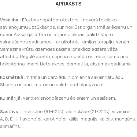
APRAKSTS
Veselībai:
Efektīvs hepatoprotektors – novērš toksisko
savienojumu uzsūkšanos, kuri nokļūst organismā ar ēdienu un
ūdeni. Aizsargā, attīra un atjauno aknas, palīdz stipru
saindēšanos gadījumos – ar alkoholu, ķīmijas terapiju, sēnēm.
Samazina krūts, dzemdes kakliņa, priekšdziedzera vēža
attīstību. Regulē apetīti, stiprina imunitāti un redzi, samazina
holesterīna līmeni. Lieto aknes, dermatīta, ekzēmas gadījumā.
Kosmētikā:
mitrina un baro ādu. Nomierina sakairinātu ādu.
Stiprina un baro matus un palīdz pret blaugznām.
Kulinārijā:
var pievienot dārzeņu ēdieniem un salātiem.
Sastāvs:
Linolskābe (61-62%), oleīnskābe (21-22%), vitamīni –
A, D, E, K, flavonoīdi, karotinoīdi, kālijs, magnijs, kalcijs, mangāns,
silimarīns.