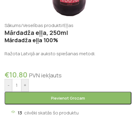
Sākums
/
Veselības produkti
/
Eļļas
Mārdadža eļļa, 250ml
Mārdadža eļļa 100%
Ražota Latvijā ar auksto spiešanas metodi.
€
10.80
PVN iekļauts
-
+
Pievienot Grozam
13
cilvēki skatās šo produktu