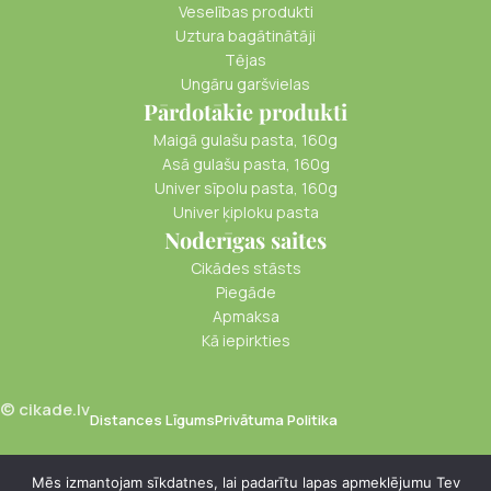
Veselības produkti
Uztura bagātinātāji
Tējas
Ungāru garšvielas
Pārdotākie produkti
Maigā gulašu pasta, 160g
Asā gulašu pasta, 160g
Univer sīpolu pasta, 160g
Univer ķiploku pasta
Noderīgas saites
Cikādes stāsts
Piegāde
Apmaksa
Kā iepirkties
© cikade.lv
Distances Līgums
Privātuma Politika
Mēs izmantojam sīkdatnes, lai padarītu lapas apmeklējumu Tev