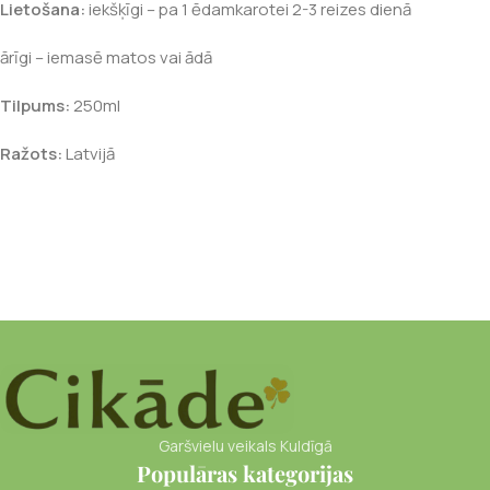
Lietošana:
iekšķīgi – pa 1 ēdamkarotei 2-3 reizes dienā
ārīgi – iemasē matos vai ādā
Tilpums:
250ml
Ražots:
Latvijā
Garšvielu veikals Kuldīgā
Populāras kategorijas